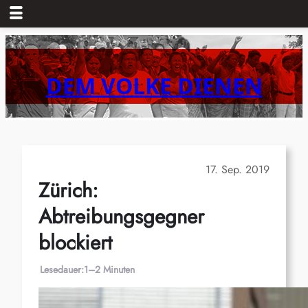
Zum
Inhalt
springen
DEM VOLKE DIENEN
17. Sep. 2019
Zürich:
Abtreibungsgegner
blockiert
Lesedauer:
1–2 Minuten