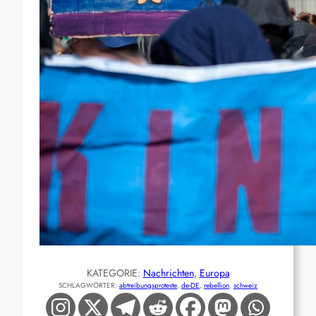
KATEGORIE:
Nachrichten
, 
Europa
SCHLAGWÖRTER:
abtreibungsproteste
, 
de-DE
, 
rebellion
, 
schweiz