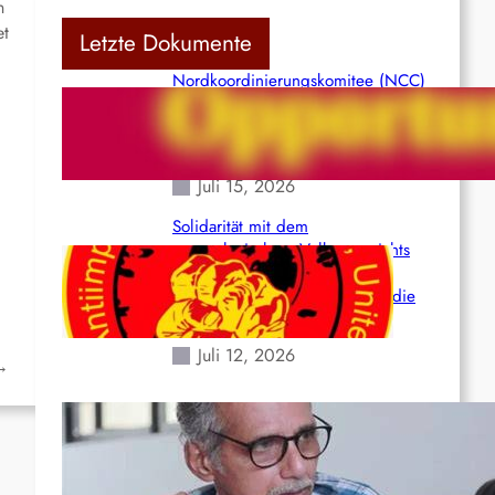
n
et
Letzte Dokumente
Nordkoordinierungskomitee (NCC)
der Kommunistischen Partei Indiens
(Maoistisch): Postmoderner
Opportunismus
Juli 15, 2026
Solidarität mit dem
venezolanischem Volk angesichts
der verlorenen Leben und der
katastrophalen Situation durch die
Erdbeben des 24. Juni!
Juli 12, 2026
→
Indien: „Die Politik der
Kapitulation“ von K. Murali (Ajith)
Juli 1, 2026