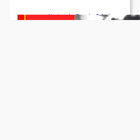
Vorsitzender Gonzalo: Gebt das
Leben für die Partei und die
Revolution!
Juni 19, 2026
Beschluss des ZK der KPP zum Tag
des Heldentums
Juni 19, 2026
Archiv
kontakt@demvolkedienen.org