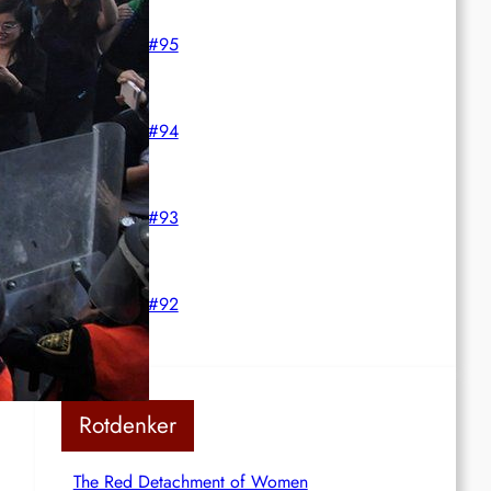
Rote Post #95
Rote Post #94
Rote Post #93
Rote Post #92
Rotdenker
The Red Detachment of Women