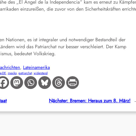
Nähe des „El Ángel de la Independencia“ kam es erneut zu Kämpfe
rikaden einzureißen, die zuvor von den Sicherheitskräften erricht
en Nationen, es ist integraler und notwendiger Bestandteil der
 Ländern wird das Patriarchat nur besser verschleiert. Der Kamp
ismus, bedeutet Volkskrieg.
achrichten
, 
Lateinamerika
e-DE
, 
mexiko
, 
patriarchat
, 
widerstand
taat
Nächster:
Bremen: Heraus zum 8. März!