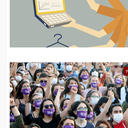
A
Da
pa
wi
T
K
Wi
ve
„