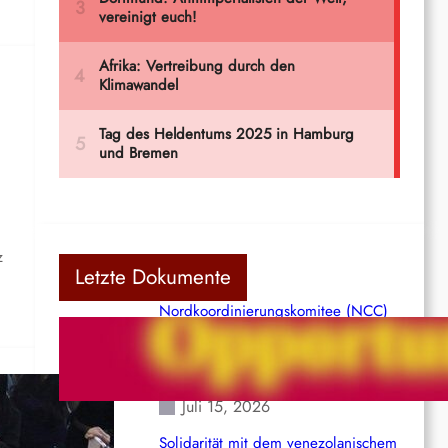
z
Letzte Dokumente
Nordkoordinierungskomitee (NCC)
der Kommunistischen Partei Indiens
(Maoistisch): Postmoderner
Opportunismus
Juli 15, 2026
Solidarität mit dem venezolanischem