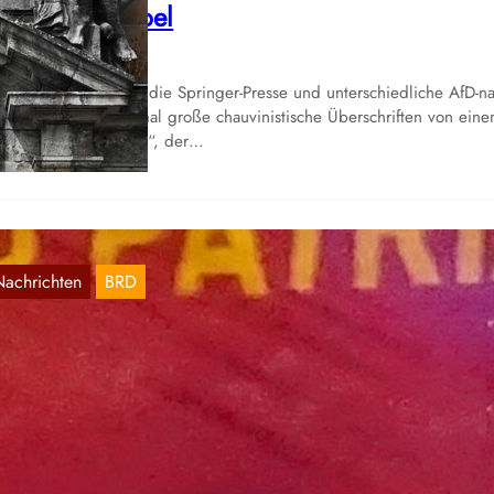
tatuiert Exempel
Aug. 26, 2023
fang August titelten die Springer-Presse und unterschiedliche AfD-n
ogs etc. wieder einmal große chauvinistische Überschriften von ein
riminellen Migranten“, der…
Nachrichten
BRD
RW: Aktiviäten am 25. November 2022
Nov. 25, 2022
 25. November 2022, dem Internationalen Tag gegen Gewalt an
auen, fanden verschiedene Aktivitäten in Städten Nordrhein-Westfale
att. Von diesen…