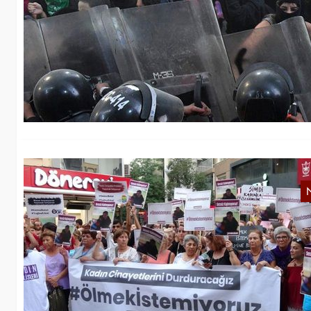
M
Am
Me
F
In
De
a