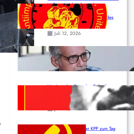
Volk angesichts der verlorenen
Leben und der katastrophalen
Situation durch die Erdbeben des
24. Juni!
n
Juli 12, 2026
Indien: „Die Politik der Kapitulation“
von K. Murali (Ajith)
Juli 1, 2026
Vorsitzender Gonzalo: Gebt das
Leben für die Partei und die
Revolution!
Juni 19, 2026
s
Beschluss des ZK der KPP zum Tag