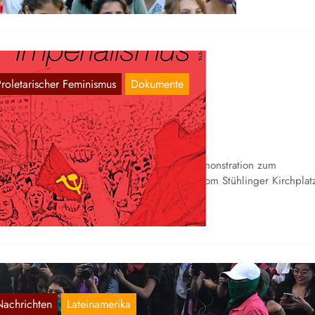
Proletarischer Feminismus
Dokumente
er 8. März in Freiburg
März 10, 2021
 Freiburg fand wie jedes Jahr eine große Demonstration zum
ternationalen Frauenkampftag statt, die sich vom Stühlinger Kirchplat
ber den…
Nachrichten
Lateinamerika