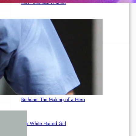
und Francisca Andino
Siedlerterror im Westjordanland
Rotdenker
The Red Detachment of Women
Bethune: The Making of a Hero
The White Haired Girl