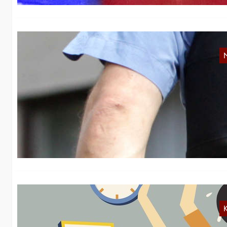
B
In
ei
ha
K