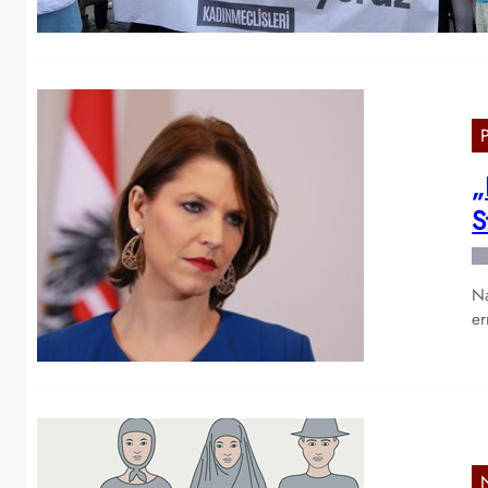
„
S
Na
er