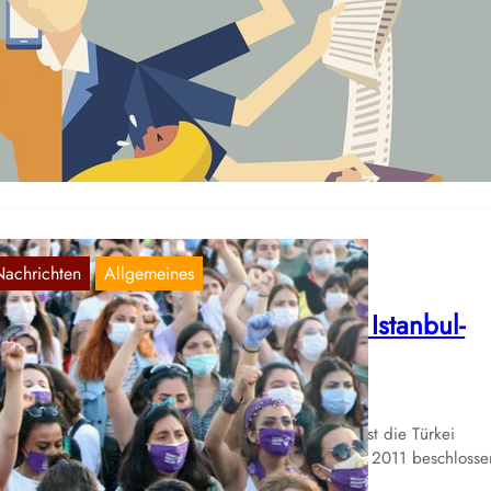
us der TV-Hölle: „Mama kann nicht kochen
Juli 25, 2021
s Kabel1 Format „Mama kann nicht kochen“ zeigt einmal mehr, dass
triarchale Geschlechterverhältnis in dieser Gesellschaft munter befeu
rd.
Nachrichten
Allgemeines
ürkei: Proteste gegen Austritt aus Istanbul-
onvention
März 24, 2021
e seit längerem mehr oder weniger angekündigt, ist die Türkei
rgangene Woche aus der Istanbul-Konvention, dem 2011 beschloss
Übereinkommen des…