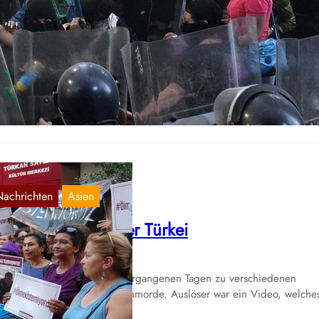
EXIKO: Kämpfe gegen das Patriarchat
März 5, 2020
 14.02 kam es während einer Demonstration gegen Frauenmorde i
xiko-Stadt zu entschlossenen Kämpfen gegen Staat und Patriarchat.
Nachrichten
Asien
rauen Morde in der Türkei
Sep. 2, 2019
 der Türkei kam es in den vergangenen Tagen zu verschiedenen
monstrationen gegen Frauenmorde. Auslöser war ein Video, welche
uf…