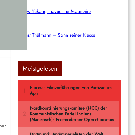
“
How Yukong moved the Mountains
 das
ert
Ernst Thälmann – Sohn seiner Klasse
Meistgelesen
enen