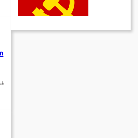
des Heldentums
Juni 19, 2026
en
ich