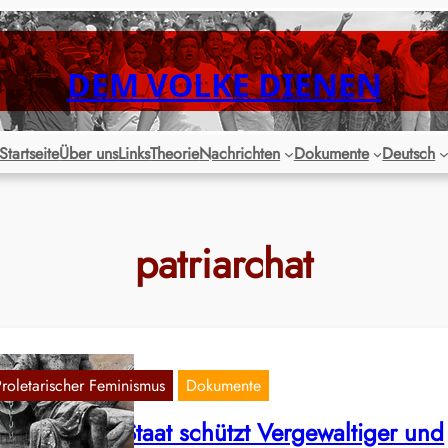
DEM VOLKE DIENEN
Startseite
Über uns
Links
Theorie
Nachrichten
Dokumente
Deutsch
patriarchat
Proletarischer Feminismus
Dokumente
egensburg: Staat schützt Vergewaltiger und