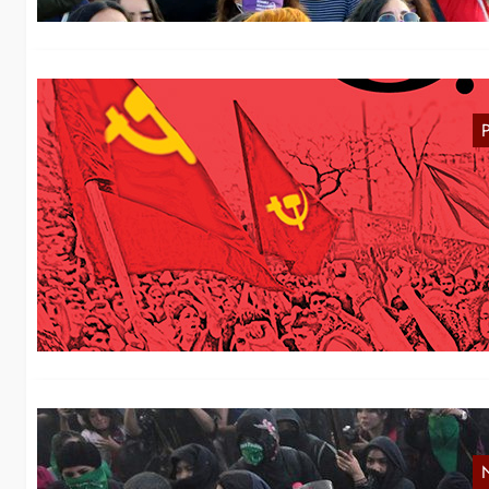
D
In
in
ü