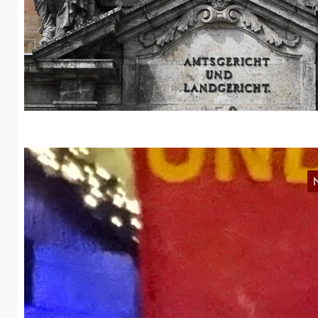
s
An
Bl
„k
N
Am
Fr
st