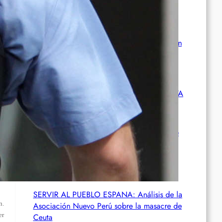
abgeschoben
Wie die CIA Mandela und den afrikanischen
Befreiungskampf stoppen wollte
Aktualisierung der Stellungnahme der IRPWA
Neue israelische Gesetze im Jahr 2025: Die
juristische Inszenierung hinter dem
Völkermord.
SERVIR AL PUEBLO ESPANA: Análisis de la
n.
Asociación Nuevo Perú sobre la masacre de
er
Ceuta