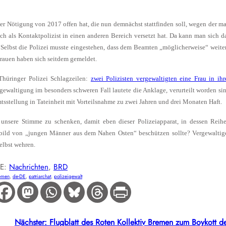
er Nötigung von 2017 offen hat, die nun demnächst stattfinden soll, wegen der m
ch als Kontaktpolizist in einen anderen Bereich versetzt hat. Da kann man sich d
. Selbst die Polizei musste eingestehen, dass dem Beamten „möglicherweise“ weite
rauen haben sich seitdem gemeldet.
 Thüringer Polizei Schlagzeilen:
zwei Polizisten vergewaltigten eine Frau in ihr
gewaltigung im besonders schweren Fall lautete die Anklage, verurteilt worden si
sstellung in Tateinheit mit Vorteilsnahme zu zwei Jahren und drei Monaten Haft.
 unsere Stimme zu schenken, damit eben dieser Polizeiapparat, in dessen Reih
ndbild von „jungen Männer aus dem Nahen Osten“ beschützen sollte? Vergewaltig
elbst wehren.
IE:
Nachrichten
, 
BRD
emen
, 
de-DE
, 
patriarchat
, 
polizeigewalt
Nächster:
Flugblatt des Roten Kollektiv Bremen zum Boykott d