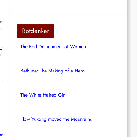
an
as
re
Rotdenker
The Red Detachment of Women
er
nd
Bethune: The Making of a Hero
en
er
The White Haired Girl
How Yukong moved the Mountains
er