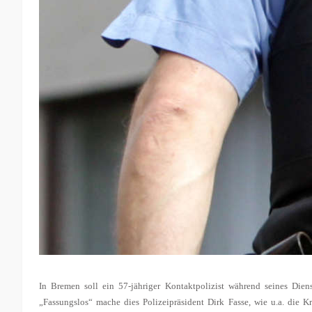
In Bremen soll ein 57-jähriger Kontaktpolizist während seines Dien
„Fassungslos“ mache dies Polizeipräsident Dirk Fasse, wie u.a. die K