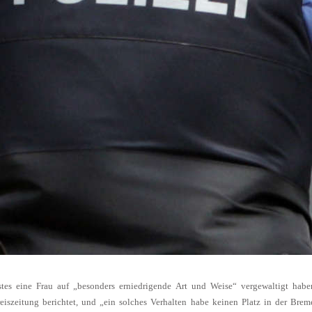
stes eine Frau auf „besonders erniedrigende Art und Weise“ vergewaltigt habe
reiszeitung berichtet, und „ein solches Verhalten habe keinen Platz in der Brem