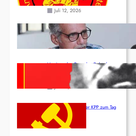
Erdbeben des 24. Juni!
Juli 12, 2026
Indien: „Die Politik der
Kapitulation“ von K. Murali (Ajith)
Juli 1, 2026
Vorsitzender Gonzalo: Gebt das
Leben für die Partei und die
Revolution!
Juni 19, 2026
Beschluss des ZK der KPP zum Tag
des Heldentums
Juni 19, 2026