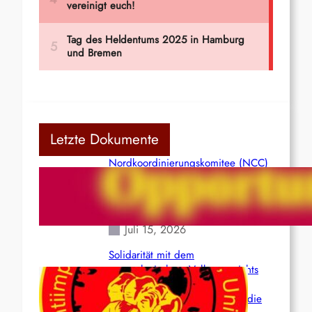
Letzte Dokumente
Nordkoordinierungskomitee (NCC)
der Kommunistischen Partei Indiens
(Maoistisch): Postmoderner
Opportunismus
Juli 15, 2026
Solidarität mit dem
venezolanischem Volk angesichts
der verlorenen Leben und der
katastrophalen Situation durch die