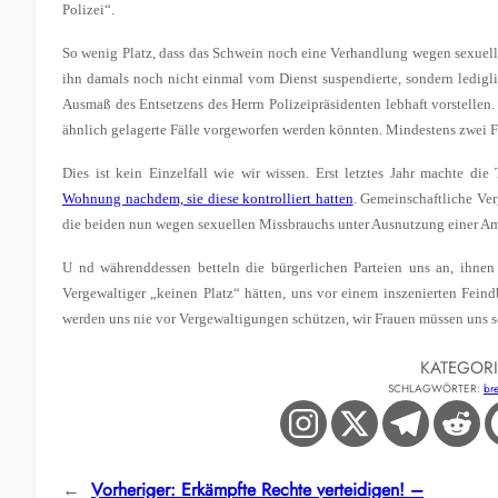
Polizei“.
So wenig Platz, dass das Schwein noch eine Verhandlung wegen sexuell
ihn damals noch nicht einmal vom Dienst suspendierte, sondern ledigli
Ausmaß des Entsetzens des Herrn Polizeipräsidenten lebhaft vorstellen
ähnlich gelagerte Fälle vorgeworfen werden könnten. Mindestens zwei F
Dies ist kein Einzelfall wie wir wissen. Erst letztes Jahr machte die
Wohnung nachdem, sie diese kontrolliert hatten
. Gemeinschaftliche Ver
die beiden nun wegen sexuellen Missbrauchs unter Ausnutzung einer Amt
U nd währenddessen betteln die bürgerlichen Parteien uns an, ihnen
Vergewaltiger „keinen Platz“ hätten, uns vor einem inszenierten Fei
werden uns nie vor Vergewaltigungen schützen, wir Frauen müssen uns s
KATEGOR
SCHLAGWÖRTER:
br
←
Vorheriger:
Erkämpfte Rechte verteidigen! –