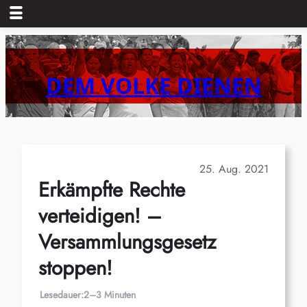
Zum
Inhalt
springen
DEM VOLKE DIENEN
25. Aug. 2021
Erkämpfte Rechte
verteidigen! –
Versammlungsgesetz
stoppen!
Lesedauer:
2–3 Minuten