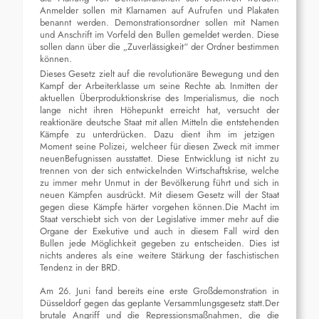
Anmelder sollen mit Klarnamen auf Aufrufen und Plakaten
benannt werden. Demonstrationsordner sollen mit Name
n
und Anschrift im Vorfeld den Bullen gemeldet werden. Diese
sollen
dann über die „Zuverlässigkeit“
der Ordner
bestimmen
können
.
Dieses Gesetz zielt auf die revolutionäre Bewegung
und de
n
Kampf der Arbeiterklasse um seine Rechte
ab
.
Inmitten der
aktuellen Überproduktionskrise des Imperialism
us,
die
noch
lange nicht ihren Höhepunkt erreicht hat
, versucht der
reaktionäre
deutsche
Staat mit allen Mitteln
die
entstehenden
Kämpfe zu unterdrücken.
Dazu dient ihm
im jetzigen
Moment seine
Polizei, welche
er für diesen Zweck mit
immer
neuen
Befugnissen
ausstattet.
Diese Entwicklung ist nicht zu
trennen von der sich entwickelnden
Wirtschafts
k
rise,
welche
zu immer mehr Unmut in der Bevölkerung führt und
sich
in
neuen Kämpfen
ausdrückt. Mit diesem Gesetz will der Staat
gegen diese Kämpfe härter vorgehen können
.
Die Macht im
Staat verschiebt
sich von der Legislative
immer mehr auf die
Organe der Exekutive und auch in diese
m
Fall wird den
Bullen jede Möglichkeit gegeben zu entscheiden. Dies ist
nichts anderes als eine weiter
e
Stärkung der faschistischen
Tendenz in der BRD.
Am 2
6. Juni
fand bereits eine
erste
Großdemonstration in
Düsseldorf
gegen das
geplante
Versammlungsgesetz statt.
D
er
brutale Angriff und die Repressionsmaßnahmen
, die die