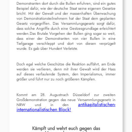
Demonstranten dort durch die
Bullen
erfuhren, sind ein
gutes
Beispiel dafür,
wie der deutsche Staat seine eigenen Gesetze
bricht. Mit der Gewalt und der massenhaften Überwachung
von Demonstrationsteilnehmern hat der Staat dem
geplanten
Gesetz vorgegriffen. Das Versammlungsgesetz sorgt dafür,
dass solche Angriffe
durch eine Gestzesgrundlage erleichtert
werden.
Das Brutale Vorgehen der
B
ullen
ging sogar so weit,
dass ein
er der
Demonstrant
en
von vier Bullen in eine
Tiefgarage verschleppt und dort von
diesen
verprügelt
wurde
.
Es gab
über Hundert Verletzte.
Doch egal welche Geschütze die Reaktion auffährt,
am Ende
werden sie verlieren, denn mit ihrer Gewalt wird der Hass
auf dieses verfaulende System, den Imperialismus,
immer
größer und führt nur zu noch größeren Kämpfen.
K
ommt am 28.
August
nach Düsseldorf
zur
zweiten
Großdemonstration
gegen das neue Versammlungsgesetz in
antikapitalistischen-
NRW
und in den
internationalistischen Block!
Kämpft und wehrt euch gegen das