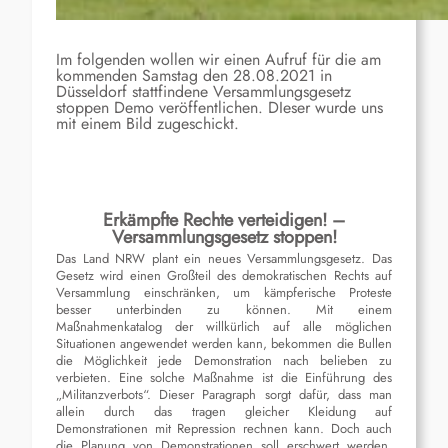
Im folgenden wollen wir einen Aufruf für die am
kommenden Samstag den 28.08.2021 in
Düsseldorf stattfindene Versammlungsgesetz
stoppen Demo veröffentlichen. DIeser wurde uns
mit einem Bild zugeschickt.
Erkämpfte Rechte verteidigen! –
Versammlungsgesetz stoppen!
Das Land NRW plant ein neues Versammlungsgesetz. Das
Gesetz wird ein
en
Großteil de
s
demokratischen Recht
s
auf
Versammlung einschränken, um kämpferische Proteste
besser
unterbinden zu können. Mit einem
Maßnahmenkatalog der willkürlich auf alle möglichen
Situationen angewendet werden kann, bekommen die Bullen
die Möglichkeit jede Demonstration nach
belieben
zu
verbieten. Eine solche Maßnahme ist die Einführung des
„Militan
z
verbots“. Dieser Paragraph sorgt dafür, das
s
man
allein durch das tragen gleicher Kleidung auf
Demonstrationen mit Repression rechnen kann. Doch auch
die Planung
von Demonstrationen
soll erschwert werden.