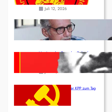
Erdbeben des 24. Juni!
Juli 12, 2026
Indien: „Die Politik der
Kapitulation“ von K. Murali (Ajith)
Juli 1, 2026
Vorsitzender Gonzalo: Gebt das
Leben für die Partei und die
Revolution!
Juni 19, 2026
Beschluss des ZK der KPP zum Tag
des Heldentums
Juni 19, 2026