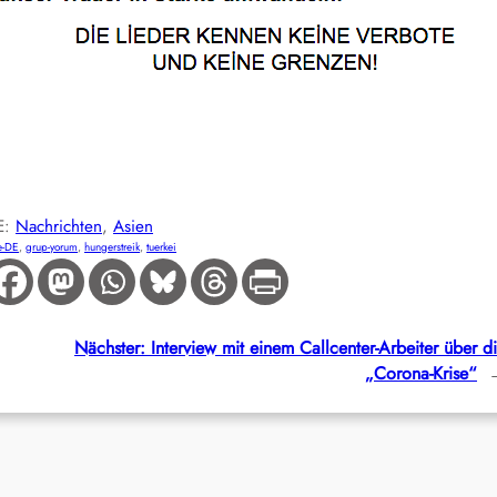
E:
Nachrichten
, 
Asien
e-DE
, 
grup-yorum
, 
hungerstreik
, 
tuerkei
Nächster:
Interview mit einem Callcenter-Arbeiter über d
„Corona-Krise“