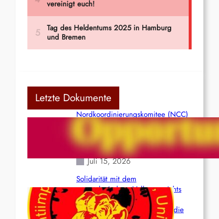
Letzte Dokumente
Nordkoordinierungskomitee (NCC)
der Kommunistischen Partei Indiens
(Maoistisch): Postmoderner
Opportunismus
Juli 15, 2026
Solidarität mit dem
venezolanischem Volk angesichts
der verlorenen Leben und der
katastrophalen Situation durch die