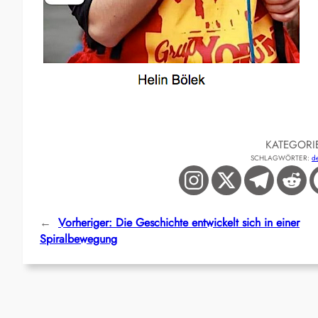
KATEGORI
SCHLAGWÖRTER:
d
←
Vorheriger:
Die Geschichte entwickelt sich in einer
Spiralbewegung