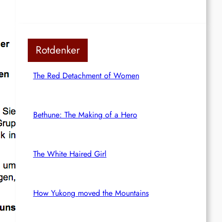
Rotdenker
The Red Detachment of Women
Bethune: The Making of a Hero
The White Haired Girl
How Yukong moved the Mountains