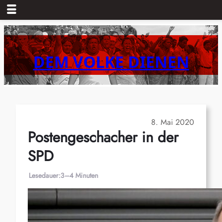
Zum
Inhalt
springen
DEM VOLKE DIENEN
8. Mai 2020
Postengeschacher in der
SPD
Lesedauer:
3–4 Minuten