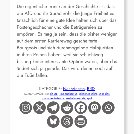
Die eigentliche Ironie an der Geschichte ist, dass
die AfD und ihr Sprachrohr die Junge Freiheit es
tatsächlich für eine gute Idee halten sich über das
Postengeschacher und die Betrügereien zu
empören. Es mag ja sein, dass die bisher weniger
auf dem ersten Karriereweg gescheiterte
Bourgeois und sich durchmogelnde Halbjuristen
in ihren Reihen haben, weil sie schlichtweg
bislang keine interessante Option waren, aber das
ändert sich ja gerade. Das wird denen noch auf
die Füße fallen.
KATEGORIE:
Nachrichten
, 
BRD
SCHLAGWÖRTER:
de-DE
, 
imperialismus
, 
johannes-kahrs
, 
krise-des-
parlamentarismus
, 
seeheimer-kreis
, 
spd