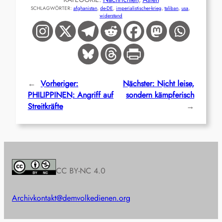
SCHLAGWÖRTER:
afghanistan
, 
de-DE
, 
imperialistischer-krieg
, 
taliban
, 
usa
, 
widerstand
←
Vorheriger:
Nächster:
Nicht leise,
PHILIPPINEN: Angriff auf
sondern kämpferisch
Streitkräfte
→
CC BY-NC 4.0
Archiv
kontakt@demvolkedienen.org