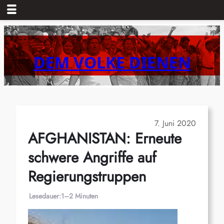
Zum
Inhalt
springen
DEM VOLKE DIENEN
7. Juni 2020
AFGHANISTAN: Erneute
schwere Angriffe auf
Regierungstruppen
Lesedauer:
1–2 Minuten