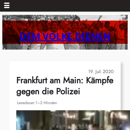
Zum
Inhalt
springen
DEM VOLKE DIENEN
19. Juli 2020
Frankfurt am Main: Kämpfe
gegen die Polizei
Lesedauer:
1–2 Minuten