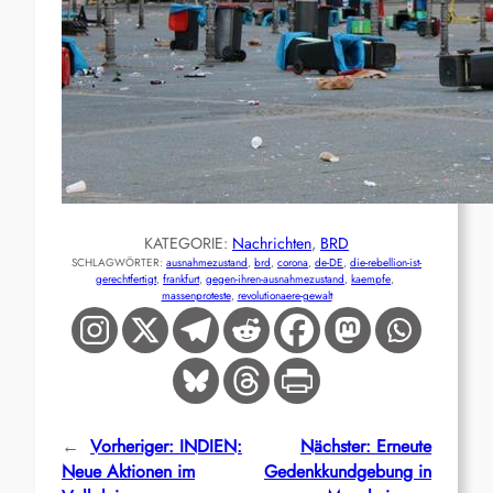
KATEGORIE:
Nachrichten
, 
BRD
SCHLAGWÖRTER:
ausnahmezustand
, 
brd
, 
corona
, 
de-DE
, 
die-rebellion-ist-
gerechtfertigt
, 
frankfurt
, 
gegen-ihren-ausnahmezustand
, 
kaempfe
, 
massenproteste
, 
revolutionaere-gewalt
←
Vorheriger:
INDIEN:
Nächster:
Erneute
Neue Aktionen im
Gedenkkundgebung in