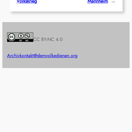
Volkskrieg
Mannheim
→
CC BY-NC 4.0
Archiv
kontakt@demvolkedienen.org