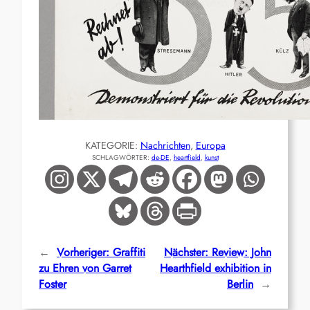
KATEGORIE:
Nachrichten
, 
Europa
SCHLAGWÖRTER:
de-DE
, 
heartfield
, 
kunst
←
Vorheriger:
Graffiti
Nächster:
Review: John
zu Ehren von Garret
Hearthfield exhibition in
Foster
Berlin
→