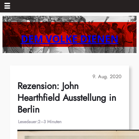
Zum
Inhalt
springen
DEM VOLKE DIENEN
9. Aug. 2020
Rezension: John
Hearthfield Ausstellung in
Berlin
Lesedauer:
2–3 Minuten