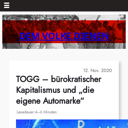
Zum
Inhalt
springen
DEM VOLKE DIENEN
12. Nov. 2020
TOGG – bürokratischer
Kapitalismus und „die
eigene Automarke“
Lesedauer:
4–6 Minuten