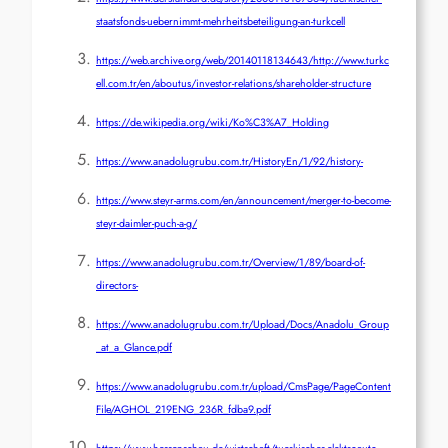
staatsfonds-uebernimmt-mehrheitsbeteiligung-an-turkcell
https://web.archive.org/web/20140118134643/http://www.turkc
ell.com.tr/en/aboutus/investor-relations/shareholder-structure
https://de.wikipedia.org/wiki/Ko%C3%A7_Holding
https://www.anadolugrubu.com.tr/HistoryEn/1/92/history-
https://www.steyr-arms.com/en/announcement/merger-to-become-
steyr-daimler-puch-a-g/
https://www.anadolugrubu.com.tr/Overview/1/89/board-of-
directors-
https://www.anadolugrubu.com.tr/Upload/Docs/Anadolu_Group
_at_a_Glance.pdf
https://www.anadolugrubu.com.tr/upload/CmsPage/PageContent
File/AGHOL_219ENG_236R_fdba9.pdf