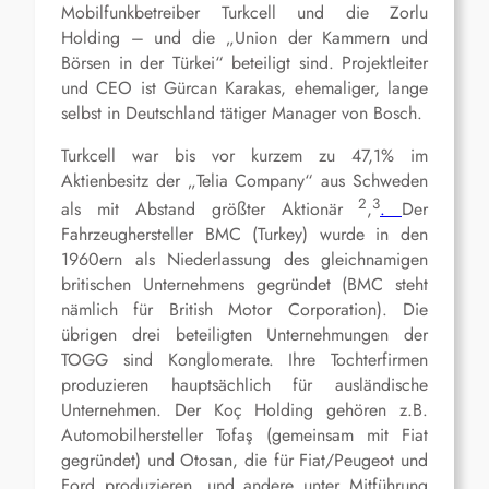
Mobilfunkbetreiber Turkcell und die Zorlu
Holding – und die „Union der Kammern und
Börsen in der Türkei“ beteiligt sind. Projektleiter
und CEO ist Gürcan Karakas, ehemaliger, lange
selbst in Deutschland tätiger Manager von Bosch.
Turkcell war bis vor kurzem zu 47,1% im
Aktienbesitz der „Telia Company“ aus Schweden
2
3
als mit Abstand größter Aktionär
,
.
Der
Fahrzeughersteller BMC (Turkey) wurde in den
1960ern als Niederlassung des gleichnamigen
britischen Unternehmens gegründet (BMC steht
nämlich für British Motor Corporation). Die
übrigen drei beteiligten Unternehmungen der
TOGG sind Konglomerate. Ihre Tochterfirmen
produzieren hauptsächlich für ausländische
Unternehmen. Der Koç Holding gehören z.B.
Automobilhersteller Tofaş (gemeinsam mit Fiat
gegründet) und Otosan, die für Fiat/Peugeot und
Ford produzieren, und andere unter Mitführung