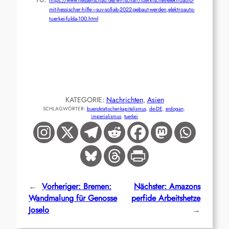
https://www.hessenschau.de/wirtschaft/tuerkisches-elektroauto-
mit-hessischer-hilfe—suv-soll-ab-2022-gebaut-werden,elektroauto-
tuerkei-fulda-100.html
KATEGORIE:
Nachrichten
, 
Asien
SCHLAGWÖRTER:
buerokratischer-kapitalismus
, 
de-DE
, 
erdogan
, 
imperialismus
, 
tuerkei
←
Vorheriger:
Bremen:
Nächster:
Amazons
Wandmalung für Genosse
perfide Arbeitshetze
Joselo
→