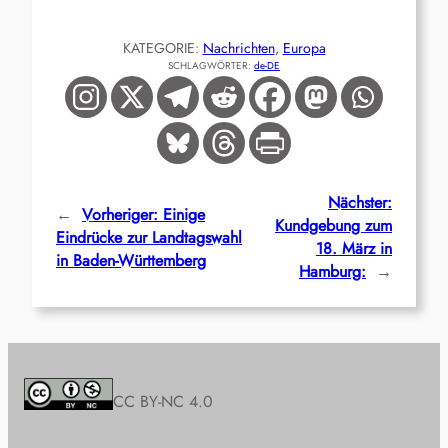
KATEGORIE:
Nachrichten
, 
Europa
SCHLAGWÖRTER:
de-DE
Nächster:
←
Vorheriger:
Einige
Kundgebung zum
Eindrücke zur Landtagswahl
18. März in
in Baden-Württemberg
Hamburg:
→
CC BY-NC 4.0