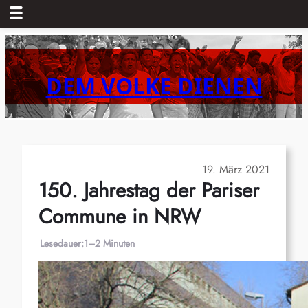
Zum
Inhalt
springen
DEM VOLKE DIENEN
19. März 2021
150. Jahrestag der Pariser
Commune in NRW
Lesedauer:
1–2 Minuten