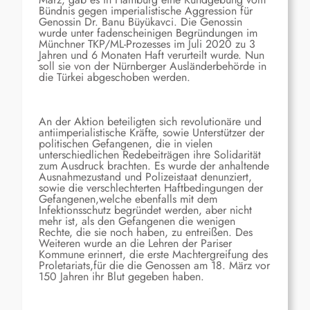
Bündnis gegen imperialistische Aggression für
Genossin
Dr. Banu Büyükavci.
Die Genossin
wurde unter fadenscheinigen
Begründungen
im
Münchner TKP/ML-Prozesses im Juli 2020 zu 3
Jahren und 6 Monaten Haft verurteilt wurde. Nun
soll sie von der Nürnberger Ausländerbehörde in
die Türkei abgeschoben werden.
An der Aktion beteiligten sich
revolutionäre und
antiimperi
ali
stische Kräfte, sowie Unterstützer der
poli
tischen Gefangenen,
die in vielen
unterschiedlichen Redebeiträgen ihre Solidarität
zum Ausdruck brachten. Es wurde der anhaltende
Ausnahmezustand
und Polizeistaat denunziert,
sowie die verschlechte
rten
Haf
t
bedingungen
der
Gefangenen,
welche
ebenfalls mit dem
Infektionsschutz begründet
werden
, aber nicht
mehr
ist,
als den
G
efange
ne
n die wenigen
Rechte, die sie noch haben, zu entreißen.
Des
W
eiteren wurde an die Lehren der Pariser
Kommune erinnert,
die erste Machtergreifung des
Proletariats,
für die die Genossen am 18. März vor
150 Jahren
ihr Blut gegeben
haben.