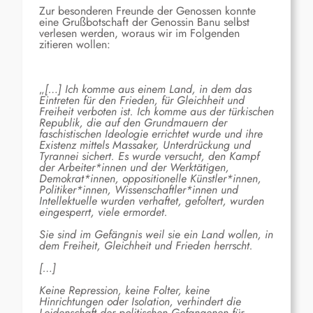
Zur besonderen Freunde der Genossen konnte
eine Grußbotschaft der Genossin Banu selbst
verlesen werden, woraus wir im Folgenden
zitieren wollen:
„
[…
] Ich komme aus einem Land, in dem das
Eintreten für den Frieden, für Gleich
h
eit und
Freiheit verboten ist. Ich komme aus der türkischen
Republik, die auf den Grundmauern der
faschistischen Ideologie errichtet wurde und ihre
Existenz mittel
s
Massaker, Unterdrückung und
Tyrannei sichert. Es wurde versucht, den Kampf
der Arbeiter*innen und der Werktätigen,
Demokrat*innen, oppositionelle Künstler*innen,
Politiker*innen, Wissenschaftler*innen und
Intellektuelle wurden verhaftet, gefoltert, wurden
eingesperrt, viele ermordet.
Sie sind im Gefängnis weil sie ein Land wollen, in
dem Freiheit, Gleichheit und Frieden herrscht.
[…]
Keine Repression, keine Folter, keine
Hinrichtungen oder Isolation, verhindert die
Leidenschaft der politischen Gefangenen für