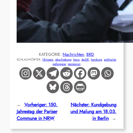
KATEGORIE:
Nachrichten
, 
BRD
SCHLAGWÖRTER:
18-maerz
, 
abschiebung
, 
banu
, 
de-DE
, 
hamburg
, 
politische-
gefangene
, 
repression
←
Vorheriger:
150.
Nächster:
Kundgebung
Jahrestag der Pariser
und Malung am 18.03.
Commune in NRW
in Berlin
→