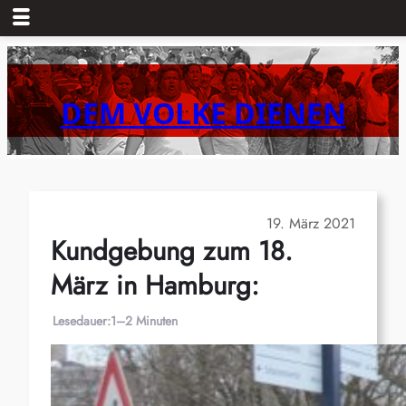
Zum
Inhalt
springen
DEM VOLKE DIENEN
19. März 2021
Kundgebung zum 18.
März in Hamburg:
Lesedauer:
1–2 Minuten