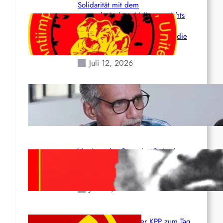
Solidarität mit dem
venezolanischem Volk angesichts
der verlorenen Leben und der
katastrophalen Situation durch die
Erdbeben des 24. Juni!
Juli 12, 2026
Indien: „Die Politik der
Kapitulation“ von K. Murali (Ajith)
Juli 1, 2026
Vorsitzender Gonzalo: Gebt das
Leben für die Partei und die
Revolution!
Juni 19, 2026
Beschluss des ZK der KPP zum Tag