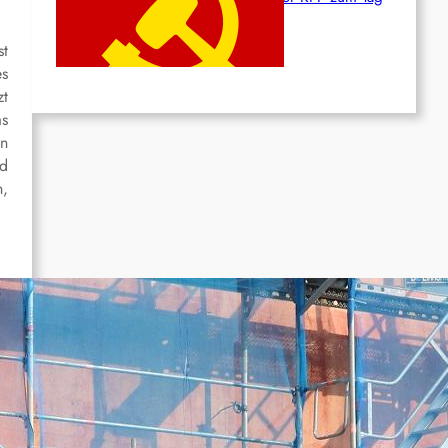
des Heldentums
st
Juni 19, 2026
es
zt
as
nn
nd
n,