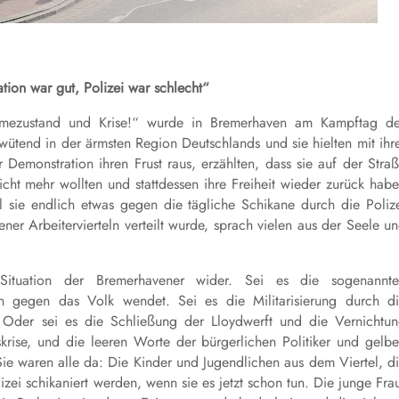
ion war gut, Polizei war schlecht“
mezustand und Krise!“ wurde in Bremerhaven am Kampftag d
 wütend in der ärmsten Region Deutschlands und sie hielten mit ihr
 Demonstration ihren Frust raus, erzählten, dass sie auf der Stra
icht mehr wollten und stattdessen ihre Freiheit wieder zurück hab
l sie endlich etwas gegen die tägliche Schikane durch die Poliz
er Arbeitervierteln verteilt wurde, sprach vielen aus der Seele u
Situation der Bremerhavener wider. Sei es die sogenannte
 gegen das Volk wendet. Sei es die Militarisierung durch d
. Oder sei es die Schließung der Lloydwerft und die Vernichtu
skrise, und die leeren Worte der bürgerlichen Politiker und gelb
ie waren alle da: Die Kinder und Jugendlichen aus dem Viertel, d
zei schikaniert werden, wenn sie es jetzt schon tun. Die junge Fra