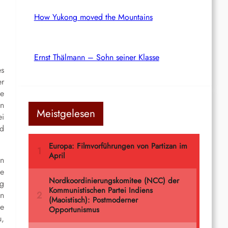
How Yukong moved the Mountains
Ernst Thälmann – Sohn seiner Klasse
es
er
ße
en
Meistgelesen
ei
nd
n
ie
ng
en
ie
u,