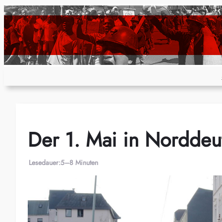
Zum
Inhalt
springen
Der 1. Mai in Norddeu
Lesedauer:
5–8 Minuten