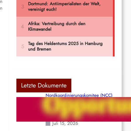
on
en
Letzte Dokumente
Nordkoordinierungskomitee (NCC)
der Kommunistischen Partei Indiens
(Maoistisch): Postmoderner
Opportunismus
Juli 15, 2026