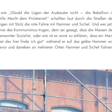
wie „Glaubt die Lügen der Ausbeuter nicht – die Rebellion i
Alle Macht dem Proletariat!“ schallten laut durch die Straßen d
angen mit Stolz die rote Fahne mit Hammer und Sichel. Und wer jet
Fahne des Kommunismus trugen, dem sei gesagt, dass die Massen d
ernannter Sozialist, oder wie ist es sonst zu erklären, dass ein Ma
aber das hier finde ich gut“ während er auf das gelbe Hammer u
n davor und daneben an mehreren Orten Hammer und Sichel Fahne