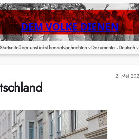
DEM VOLKE DIENEN
Startseite
Über uns
Links
Theorie
Nachrichten
Dokumente
Deutsch
2. Mai 20
tschland