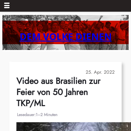
Zum
Inhalt
springen
DEM VOLKE DIENEN
25. Apr. 2022
Video aus Brasilien zur
Feier von 50 Jahren
TKP/ML
Lesedauer:
1–2 Minuten