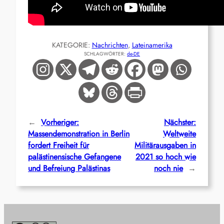
KATEGORIE:
Nachrichten
, 
Lateinamerika
SCHLAGWÖRTER:
de-DE
←
Vorheriger:
Nächster:
Massendemonstration in Berlin
Weltweite
fordert Freiheit für
Militärausgaben in
palästinensische Gefangene
2021 so hoch wie
und Befreiung Palästinas
noch nie
→