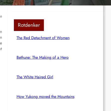
en
Rotdenker
en
en
The Red Detachment of Women
ie
kt
Bethune: The Making of a Hero
The White Haired Girl
How Yukong moved the Mountains