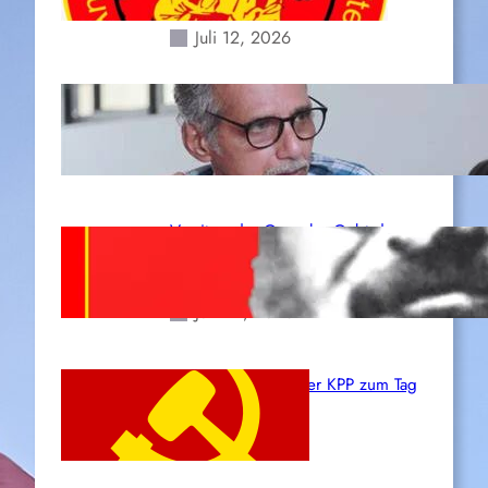
Erdbeben des 24. Juni!
Juli 12, 2026
Indien: „Die Politik der
Kapitulation“ von K. Murali (Ajith)
Juli 1, 2026
Vorsitzender Gonzalo: Gebt das
Leben für die Partei und die
Revolution!
Juni 19, 2026
Beschluss des ZK der KPP zum Tag
des Heldentums
Juni 19, 2026