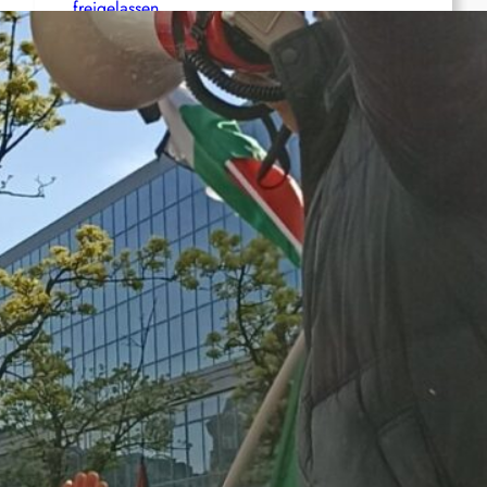
freigelassen
Deutschland: Sänger der Band Bob Vylan
nach pro-palästinensischen Äußerungen
abgeschoben
Wie die CIA Mandela und den afrikanischen
Befreiungskampf stoppen wollte
Aktualisierung der Stellungnahme der IRPWA
Neue israelische Gesetze im Jahr 2025: Die
juristische Inszenierung hinter dem
Völkermord.