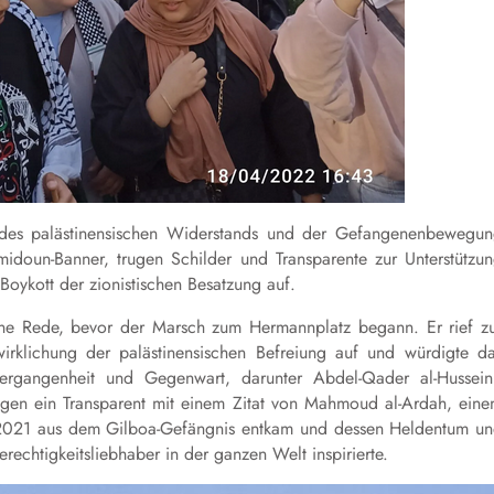
 des palästinensischen Widerstands und der Gefangenenbewegu
amidoun-Banner, trugen Schilder und Transparente zur Unterstützu
oykott der zionistischen Besatzung auf.
ne Rede, bevor der Marsch zum Hermannplatz begann. Er rief z
irklichung der palästinensischen Befreiung auf und würdigte d
Vergangenheit und Gegenwart, darunter Abdel-Qader al-Hussein
trugen ein Transparent mit einem Zitat von Mahmoud al-Ardah, ein
er 2021 aus dem Gilboa-Gefängnis entkam und dessen Heldentum u
rechtigkeitsliebhaber in der ganzen Welt inspirierte.