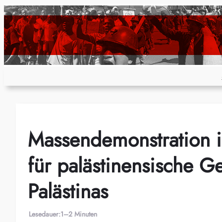
Zum
Inhalt
springen
Massendemonstration in
für palästinensische 
Palästinas
Lesedauer:
1–2 Minuten