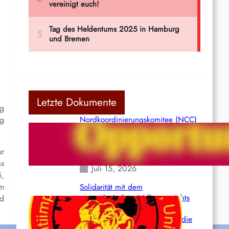
Letzte Dokumente
ng
ng
Nordkoordinierungskomitee (NCC)
der Kommunistischen Partei Indiens
(Maoistisch): Postmoderner
ur
Opportunismus
as
Juli 15, 2026
i,
em
Solidarität mit dem
venezolanischem Volk angesichts
nd
der verlorenen Leben und der
katastrophalen Situation durch die