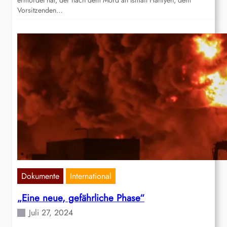
ermordet hat, der nach dem Mord an Ismail Haniyeh, dem
Vorsitzenden…
Dokumente
International
„Eine neue, gefährliche Phase“
Juli 27, 2024