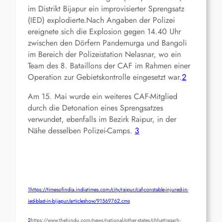
im Distrikt Bijapur ein improvisierter Sprengsatz
(IED) explodierte.Nach Angaben der Polizei
ereignete sich die Explosion gegen 14.40 Uhr
zwischen den Dörfern Pandemurga und Bangoli
im Bereich der Polizeistation Nelasnar, wo ein
Team des 8. Bataillons der CAF im Rahmen einer
Operation zur Gebietskontrolle eingesetzt war.
2
Am 15. Mai wurde ein weiteres CAF-Mitglied
durch die Detonation eines Sprengsatzes
verwundet, ebenfalls im Bezirk Raipur, in der
Nähe desselben Polizei-Camps.
3
1
https://timesofindia.indiatimes.com/city/raipur/caf-constable-injured-in-
ied-blast-in-bijapur/articleshow/91569762.cms
2
https://www.thehindu.com/news/national/other-states/chhattisgarh-