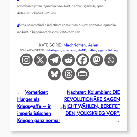
armed-force-jawan-injured-in-naxal-blast-in-chhattisgarhs-bijapur-
district/article65442521.ece
3
https://timesofindia.indiatimes.com/city/raipur/caf-constable-injured-in-
ied-blast-in-bijapur/articleshow/91569762.cms
KATEGORIE:
Nachrichten
, 
Asien
SCHLAGWÖRTER:
chhattisgarh
, 
cpi-maoist
, 
de-DE
, 
indien
, 
plga
, 
volkskrieg
←
Vorheriger:
Nächster:
Kolumbien: DIE
Hunger als
REVOLUTIONÄRE SAGEN
Kriegswaffe – in
„NICHT WÄHLEN, BEREITET
imperialistischen
DEN VOLKSKRIEG VOR“.
Kriegen ganz normal
→