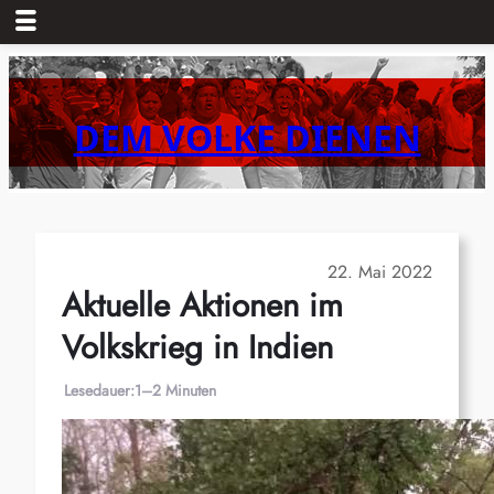
Zum
Inhalt
springen
DEM VOLKE DIENEN
22. Mai 2022
Aktuelle Aktionen im
Volkskrieg in Indien
Lesedauer:
1–2 Minuten