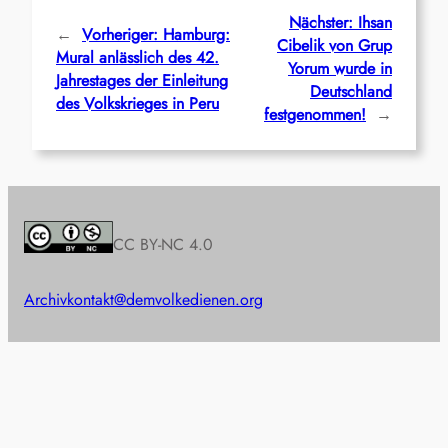
Nächster:
Ihsan
←
Vorheriger:
Hamburg:
Cibelik von Grup
Mural anlässlich des 42.
Yorum wurde in
Jahrestages der Einleitung
Deutschland
des Volkskrieges in Peru
festgenommen!
→
CC BY-NC 4.0
Archiv
kontakt@demvolkedienen.org