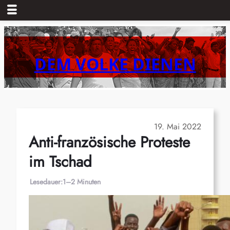
Zum
Inhalt
springen
DEM VOLKE DIENEN
19. Mai 2022
Anti-französische Proteste
im Tschad
Lesedauer:
1–2 Minuten