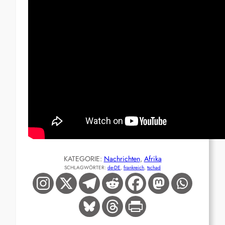
KATEGORIE:
Nachrichten
, 
Afrika
SCHLAGWÖRTER:
de-DE
, 
frankreich
, 
tschad