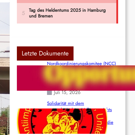
Letzte Dokumente
Nordkoordinierungskomitee (NCC)
der Kommunistischen Partei Indiens
(Maoistisch): Postmoderner
Opportunismus
Juli 15, 2026
Solidarität mit dem
venezolanischem Volk angesichts
der verlorenen Leben und der
katastrophalen Situation durch die
Erdbeben des 24. Juni!