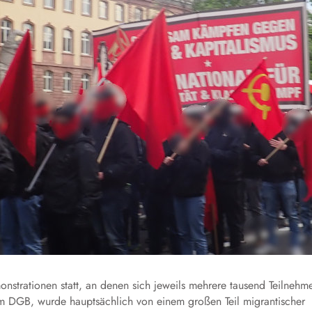
nstrationen statt, an denen sich jeweils mehrere tausend Teilnehm
om DGB, wurde hauptsächlich von einem großen Teil migrantischer