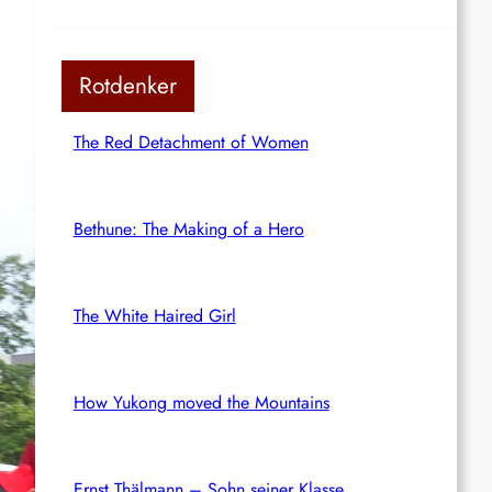
Rotdenker
The Red Detachment of Women
Bethune: The Making of a Hero
The White Haired Girl
How Yukong moved the Mountains
Ernst Thälmann – Sohn seiner Klasse