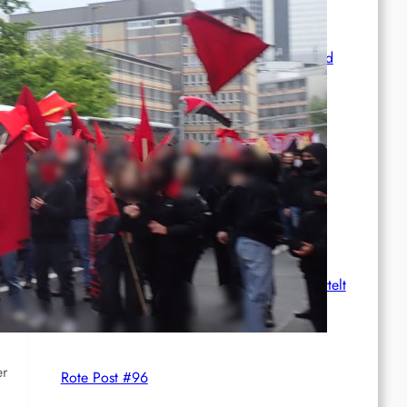
Syrien: Der kurdische Journalist Ahmet Polad
ist seit 200 Tagen in Haft – die Solidarität
wächst
International: Aufruf zu einer
Solidaritätswoche mit anarchistischen
Gefangenen vom 23. bis 30. August 2026
Deutschland: Der Inlandsgeheimdienst ermittelt
gegen „Prosfygika“
er
Rote Post #96