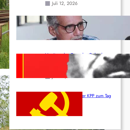
Juli 12, 2026
Indien: „Die Politik der
Kapitulation“ von K. Murali (Ajith)
Juli 1, 2026
Vorsitzender Gonzalo: Gebt das
Leben für die Partei und die
Revolution!
Juni 19, 2026
Beschluss des ZK der KPP zum Tag
des Heldentums
Juni 19, 2026