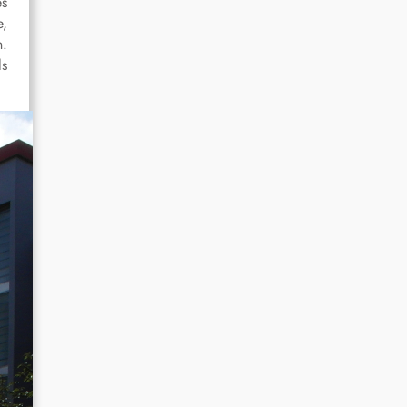
es
e,
n.
ls