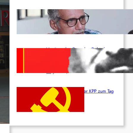
Indien: „Die Politik der
Kapitulation“ von K. Murali (Ajith)
Juli 1, 2026
Vorsitzender Gonzalo: Gebt das
Leben für die Partei und die
Revolution!
Juni 19, 2026
Beschluss des ZK der KPP zum Tag
des Heldentums
Juni 19, 2026