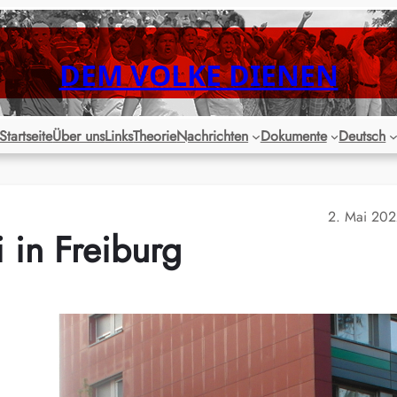
DEM VOLKE DIENEN
Startseite
Über uns
Links
Theorie
Nachrichten
Dokumente
Deutsch
2. Mai 20
 in Freiburg