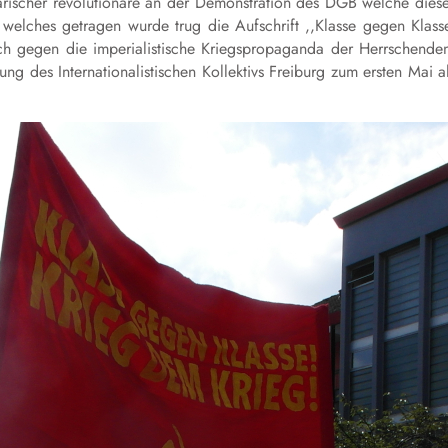
etarischer revolutionäre an der Demonstration des DGB welche dies
, welches getragen wurde trug die Aufschrift ,,Klasse gegen Klass
ich gegen die imperialistische Kriegspropaganda der Herrschende
g des Internationalistischen Kollektivs Freiburg zum ersten Mai a