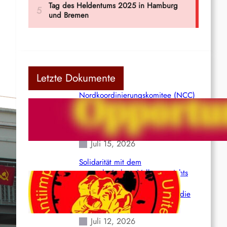
Letzte Dokumente
Nordkoordinierungskomitee (NCC)
der Kommunistischen Partei Indiens
(Maoistisch): Postmoderner
Opportunismus
Juli 15, 2026
Solidarität mit dem
venezolanischem Volk angesichts
der verlorenen Leben und der
katastrophalen Situation durch die
Erdbeben des 24. Juni!
Juli 12, 2026