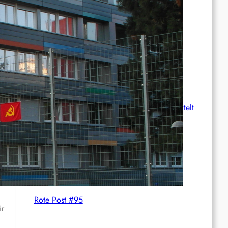
wächst
International: Aufruf zu einer
Solidaritätswoche mit anarchistischen
Gefangenen vom 23. bis 30. August 2026
Deutschland: Der Inlandsgeheimdienst ermittelt
gegen „Prosfygika“
Rote Post #96
Rote Post #95
ir