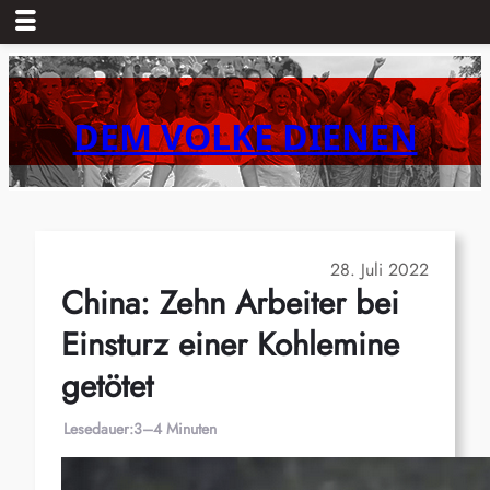
Zum
Inhalt
springen
DEM VOLKE DIENEN
28. Juli 2022
China: Zehn Arbeiter bei
Einsturz einer Kohlemine
getötet
Lesedauer:
3–4 Minuten