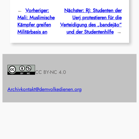
←
Vorheriger:
Nächster:
RJ: Studenten der
Mali: Muslimische
Uerj protestieren für die
Kämpfer greifen
Verteidigung des „bandejão“
Militärbasis an
und der Studentenhilfe
→
CC BY-NC 4.0
Archiv
kontakt@demvolkedienen.org