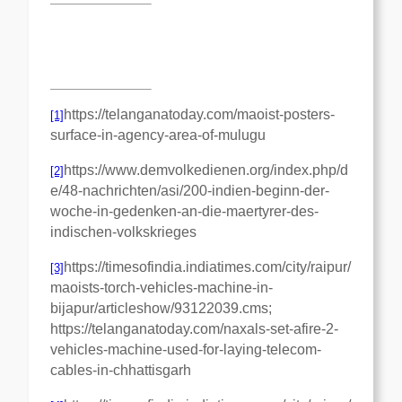
https://telanganatoday.com/maoist-posters-
[1]
surface-in-agency-area-of-mulugu
https://www.demvolkedienen.org/index.php/d
[2]
e/48-nachrichten/asi/200-indien-beginn-der-
woche-in-gedenken-an-die-maertyrer-des-
indischen-volkskrieges
https://timesofindia.indiatimes.com/city/raipur/
[3]
maoists-torch-vehicles-machine-in-
bijapur/articleshow/93122039.cms;
https://telanganatoday.com/naxals-set-afire-2-
vehicles-machine-used-for-laying-telecom-
cables-in-chhattisgarh