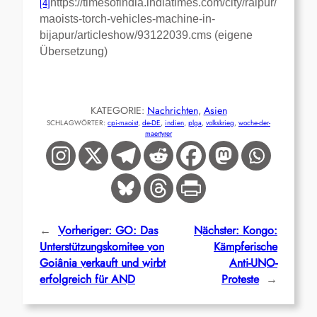
https://timesofindia.indiatimes.com/city/raipur/
[4]
maoists-torch-vehicles-machine-in-
bijapur/articleshow/93122039.cms (eigene
Übersetzung)
KATEGORIE:
Nachrichten
, 
Asien
SCHLAGWÖRTER:
cpi-maoist
, 
de-DE
, 
indien
, 
plga
, 
volkskrieg
, 
woche-der-
maertyrer
←
Vorheriger:
GO: Das
Nächster:
Kongo:
Unterstützungskomitee von
Kämpferische
Goiânia verkauft und wirbt
Anti-UNO-
erfolgreich für AND
Proteste
→