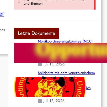
er
edes
Letzte Dokumente
Nordkoordinierungskomitee (NCC)
der Kommunistischen Partei Indiens
(Maoistisch): Postmoderner
Opportunismus
Juli 15, 2026
Solidarität mit dem venezolanischem
Volk angesichts der verlorenen
Leben und der katastrophalen
Situation durch die Erdbeben des
24. Juni!
Juli 12, 2026