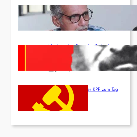
Indien: „Die Politik der Kapitulation“
von K. Murali (Ajith)
Juli 1, 2026
Vorsitzender Gonzalo: Gebt das
Leben für die Partei und die
Revolution!
Juni 19, 2026
Beschluss des ZK der KPP zum Tag
des Heldentums
Juni 19, 2026