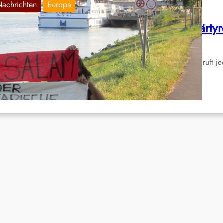
Nachrichten
Europa
ktionen in Österreich zur Woche der Märtyr
Aug. 5, 2018
e Kommunistische Partei Indiens (maoistisch) (KPI(maoistisch)) ruft j
hr vom 28. Juli bis zum 3. August die „Woche der Märtyrer“…