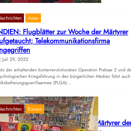
Nachrichten
Asien
NDIEN: Flugblätter zur Woche der Märtyrer
ufgetaucht; Telekommunikationsfirma
ngegriffen
Juli 29, 2022
otz der anhaltenden konterrevolutionären Operation Prahaar 2 und d
ychologischen Kriegsführung in den bürgerlichen Medien führt auch
lksbefreiungsguerillaarmee (PLGA)…
Nachrichten
Europa
artizan – Gedenkwoche für die Märtyrer de