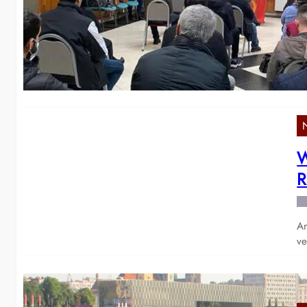
P
En
Ös
W
R
An
ve