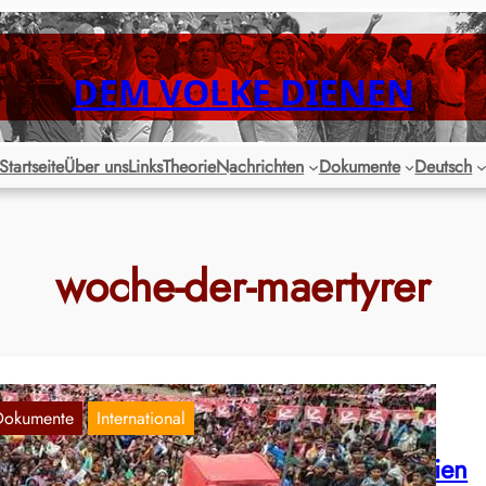
DEM VOLKE DIENEN
Startseite
Über uns
Links
Theorie
Nachrichten
Dokumente
Deutsch
woche-der-maertyrer
Dokumente
International
euigkeiten aus den Volkskriegen in Indien