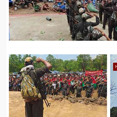
u
Ph
ve
be
I
Tr
in
[C