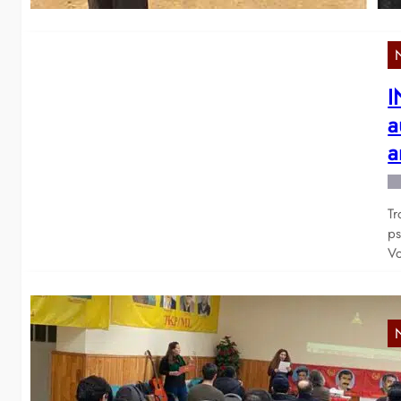
I
a
a
Tr
ps
Vo
P