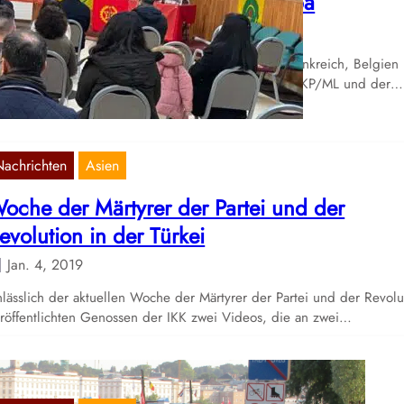
artei und der Revolution in Europa
Feb. 16, 2022
de Januar wurden in der Schweiz, Deutschland, Frankreich, Belgien
terreich Aktionen für die gefallenen Kämpfer der TKP/ML und der…
Nachrichten
Asien
oche der Märtyrer der Partei und der
evolution in der Türkei
Jan. 4, 2019
lässlich der aktuellen Woche der Märtyrer der Partei und der Revolu
röffentlichten Genossen der IKK zwei Videos, die an zwei…