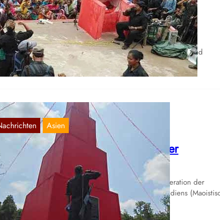
nd auf den Philippinen
Aug. 15, 2023
ilippinen:Am 24. Juli protestierten über 12.000 Menschen in
rschiedenen philippinischen Städten u.a. für höhere Löhne und
zahlbares Lebensmittel. Die Demonstranten…
Nachrichten
Asien
ndien: Feier zur Woche der Märtyrer
Aug. 7, 2022
otz der weiter anhaltenden Konterrevolutionären Operation der
dischen Reaktion, ist es der Kommunistischen Party Indiens (Maoistis
PI (Maoist)] gelungen…