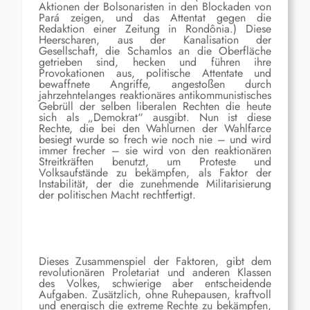
Aktionen der Bolsonaristen in den Blockaden von
Pará zeigen, und das Attentat gegen die
Redaktion einer Zeitung in Rondônia.) Diese
Heerscharen, aus der Kanalisation der
Gesellschaft, die Schamlos an die Oberfläche
getrieben sind, hecken und führen ihre
Provokationen aus, politische Attentate und
bewaffnete Angriffe, angestoßen durch
jahrzehntelanges reaktionäres antikommunistisches
Gebrüll der selben liberalen Rechten die heute
sich als „Demokrat“ ausgibt. Nun ist diese
Rechte, die bei den Wahlurnen der Wahlfarce
besiegt wurde so frech wie noch nie – und wird
immer frecher – sie wird von den reaktionären
Streitkräften benutzt, um Proteste und
Volksaufstände zu bekämpfen, als Faktor der
Instabilität, der die zunehmende Militarisierung
der politischen Macht rechtfertigt.
Dieses Zusammenspiel der Faktoren, gibt dem
revolutionären Proletariat und anderen Klassen
des Volkes, schwierige aber entscheidende
Aufgaben. Zusätzlich, ohne Ruhepausen, kraftvoll
und energisch die extreme Rechte zu bekämpfen,