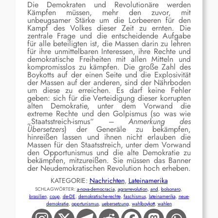
Die Demokraten und Revolutionäre werden
Kämpfen müssen, mehr den zuvor, mit
unbeugsamer Stärke um die Lorbeeren für den
Kampf des Volkes dieser Zeit zu ernten. Die
zentrale Frage und die entscheidende Aufgabe
für alle beteiligten ist, die Massen darin zu lehren
für ihre unmittelbaren Interessen, ihre Rechte und
demokratische Freiheiten mit allen Mitteln und
kompromisslos zu kämpfen. Die große Zahl des
Boykotts auf der einen Seite und die Explosivität
der Massen auf der anderen, sind der Nährboden
um diese zu erreichen. Es darf keine Fehler
geben: sich für die Verteidigung dieser korrupten
alten Demokratie, unter dem Vorwand die
extreme Rechte und den Golpismus (so was wie
„Staatsstreich-ismus“ –
Anmerkung des
Übersetzers
) der Generäle zu bekämpfen,
hinreißen lassen und ihnen nicht erlauben die
Massen für den Staatsstreich, unter dem Vorwand
den Opportunismus und die alte Demokratie zu
bekämpfen, mitzureißen. Sie müssen das Banner
der Neudemokratischen Revolution hoch erheben.
KATEGORIE:
Nachrichten
, 
Lateinamerika
SCHLAGWÖRTER:
a-nova-democracia
, 
agrarrevolution
, 
and
, 
bolsonaro
, 
brasilien
, 
coup
, 
de-DE
, 
demokratische-rechte
, 
faschismus
, 
lateinamerika
, 
neue-
demokratie
, 
opprtunismus
, 
uebersetzung
, 
wahlboykott
, 
wahlen