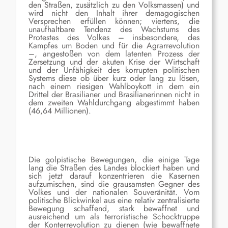
den Straßen, zusätzlich zu den Volksmassen) und
wird nicht den Inhalt ihrer demagogischen
Versprechen erfüllen können; viertens, die
unaufhaltbare Tendenz des Wachstums des
Protestes des Volkes – insbesondere, des
Kampfes um Boden und für die Agrarrevolution
–, angestoßen von dem latenten Prozess der
Zersetzung und der akuten Krise der Wirtschaft
und der Unfähigkeit des korrupten politischen
Systems diese ob über kurz oder lang zu lösen,
nach einem riesigen Wahlboykott in dem ein
Drittel der Brasilianer und Brasilianerinnen nicht in
dem zweiten Wahldurchgang abgestimmt haben
(46,64 Millionen).
Die golpistische Bewegungen, die einige Tage
lang die Straßen des Landes blockiert haben und
sich jetzt darauf konzentrieren die Kasernen
aufzumischen, sind die grausamsten Gegner des
Volkes und der nationalen Souveränität. Vom
politische Blickwinkel aus eine relativ zentralisierte
Bewegung schaffend, stark bewaffnet und
ausreichend um als terroristische Schocktruppe
der Konterrevolution zu dienen (wie bewaffnete