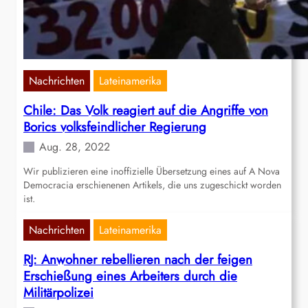
Nachrichten
Lateinamerika
Chile: Das Volk reagiert auf die Angriffe von
Borics volksfeindlicher Regierung
Aug. 28, 2022
Wir publizieren eine inoffizielle Übersetzung eines auf A Nova
Democracia erschienenen Artikels, die uns zugeschickt worden
ist.
Nachrichten
Lateinamerika
RJ: Anwohner rebellieren nach der feigen
Erschießung eines Arbeiters durch die
Militärpolizei