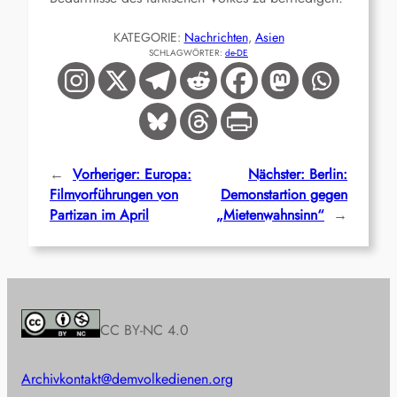
KATEGORIE:
Nachrichten
, 
Asien
SCHLAGWÖRTER:
de-DE
←
Vorheriger:
Europa:
Nächster:
Berlin:
Filmvorführungen von
Demonstartion gegen
Partizan im April
„Mietenwahnsinn“
→
CC BY-NC 4.0
Archiv
kontakt@demvolkedienen.org