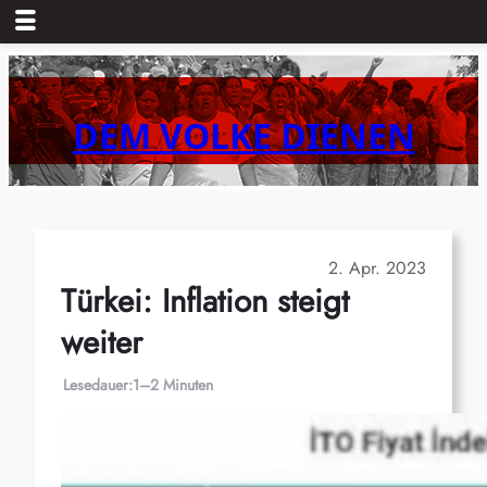
Zum
Inhalt
springen
DEM VOLKE DIENEN
2. Apr. 2023
Türkei: Inflation steigt
weiter
Lesedauer:
1–2 Minuten