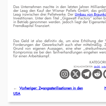
Das Unternehmen machte in den letzten Jahren Milliarde
der Leag den Kauf der Wismar Pellets GmbH, das größte
Leag inzwischen drei Pelletwerke. Der
Umbau von Braunkoh
Investitionen. Unter dem Titel „Gigawatt -Factory“ soll
in Betrieb genommen werden. Jedoch liegt der Eigenanteil
Fremdkapital finanziert.
Das Geld ist also definitiv da, um eine Erhöhung der V
Forderungen der Gewerkschaft auch eher mittelmäßig. Z
Grund von eigenen Aussagen, eine eher „streikunfreund
Kompromiss sie bei den Tarifverhandlungen eingehen werde
für einen Arbeitskampf.
KATEGOR
SCHLAGWÖRTER:
de-DE
, 
ig-b
←
Vorheriger:
Zwangssterilisationen in den
USA