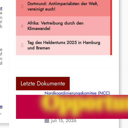
mt
ie
an
MW
ch
ie
uf
en
nd
Letzte Dokumente
Nordkoordinierungskomitee (NCC)
der Kommunistischen Partei Indiens
(Maoistisch): Postmoderner
in
Opportunismus
→
Juli 15, 2026