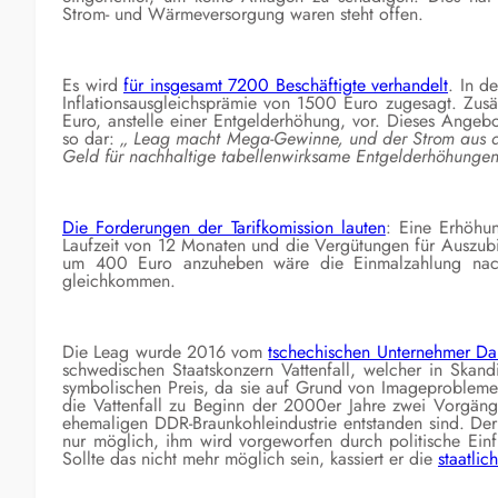
Strom- und Wärmeversorgung waren steht offen.
Es wird
für insgesamt 7200 Beschäftigte verhandelt
. In d
Inflationsausgleichsprämie von 1500 Euro zugesagt. Zus
Euro, anstelle einer Entgelderhöhung, vor. Dieses Angeb
so dar:
„ Leag macht Mega-Gewinne, und der Strom aus de
Geld für nachhaltige tabellenwirksame Entgelderhöhungen 
Die Forderungen der Tarifkomission lauten
: Eine Erhöhu
Laufzeit von 12 Monaten und die Vergütungen für Auszubi
um 400 Euro anzuheben wäre die Einmalzahlung nach
gleichkommen.
Die Leag wurde 2016 vom
tschechischen Unternehmer Dan
schwedischen Staatskonzern Vattenfall, welcher in Skandi
symbolischen Preis, da sie auf Grund von Imageproblemen 
die Vattenfall zu Beginn der 2000er Jahre zwei Vorgäng
ehemaligen DDR-Braunkohleindustrie entstanden sind. Der
nur möglich, ihm wird vorgeworfen durch politische Ein
Sollte das nicht mehr möglich sein, kassiert er die
staatli