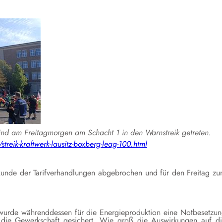
nd am Freitagmorgen am Schacht 1 in den Warnstreik getreten.
reik-kraftwerk-lausitz-boxberg-leag-100.html
unde der Tarifverhandlungen abgebrochen und für den Freitag z
 wurde währenddessen für die Energieproduktion eine Notbesetzu
 die Gewerkschaft gesichert. Wie groß die Auswirkungen auf d