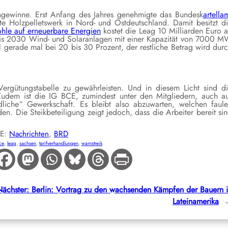
ngewinne. Erst Anfang des Jahres genehmigte das Bundesk
artella
 Holzpelletswerk in Nord- und Ostdeutschland. Damit besitzt d
le auf erneuerbare Energien
kostet die Leag 10 Milliarden Euro 
en bis 2030 Wind- und Solaranlagen mit einer Kapazität von 7000 
 gerade mal bei 20 bis 30 Prozent, der restliche Betrag wird dur
ergütungstabelle zu gewährleisten. Und in diesem Licht sind d
udem ist die IG BCE, zumindest unter den Mitgliedern, auch a
liche“ Gewerkschaft. Es bleibt also abzuwarten, welchen faul
n. Die Steikbeteiligung zeigt jedoch, dass die Arbeiter bereit si
IE:
Nachrichten
, 
BRD
ce
, 
leag
, 
sachsen
, 
tarifverhandlungen
, 
warnstreik
Nächster:
Berlin: Vortrag zu den wachsenden Kämpfen der Bauern 
Lateinamerika