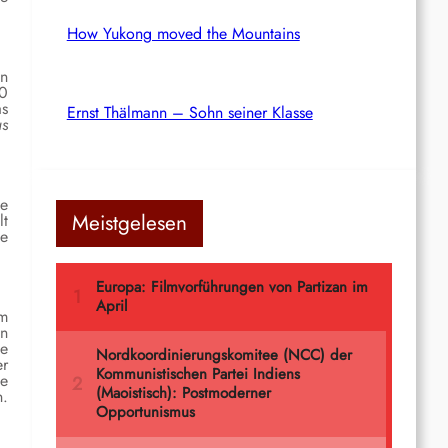
How Yukong moved the Mountains
en
00
as
Ernst Thälmann – Sohn seiner Klasse
as
ne
Meistgelesen
lt
de
em
en
te
er
ie
n.