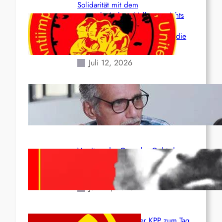
Solidarität mit dem
venezolanischem Volk angesichts
der verlorenen Leben und der
katastrophalen Situation durch die
Erdbeben des 24. Juni!
Juli 12, 2026
Indien: „Die Politik der
Kapitulation“ von K. Murali (Ajith)
Juli 1, 2026
Vorsitzender Gonzalo: Gebt das
Leben für die Partei und die
Revolution!
Juni 19, 2026
Beschluss des ZK der KPP zum Tag