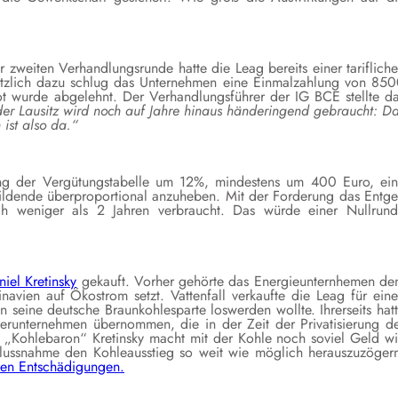
er zweiten Verhandlungsrunde hatte die Leag bereits einer tariflich
ätzlich dazu schlug das Unternehmen eine Einmalzahlung von 85
ot wurde abgelehnt. Der Verhandlungsführer der IG BCE stellte d
r Lausitz wird noch auf Jahre hinaus händeringend gebraucht: D
ist also da.“
ng der Vergütungstabelle um 12%, mindestens um 400 Euro, ei
ldende überproportional anzuheben. Mit der Forderung das Entge
 weniger als 2 Jahren verbraucht. Das würde einer Nullrun
iel Kretinsky
gekauft. Vorher gehörte das Energieunternhemen d
navien auf Ökostrom setzt. Vattenfall verkaufte die Leag für ein
seine deutsche Braunkohlesparte loswerden wollte. Ihrerseits hat
erunternehmen übernommen, die in der Zeit der Privatisierung d
 „Kohlebaron“ Kretinsky macht mit der Kohle noch soviel Geld w
flussnahme den Kohleausstieg so weit wie möglich herauszuzöger
chen Entschädigungen.