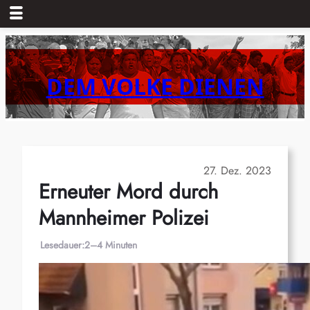
Zum
Inhalt
springen
DEM VOLKE DIENEN
27. Dez. 2023
Erneuter Mord durch
Mannheimer Polizei
Lesedauer:
2–4 Minuten