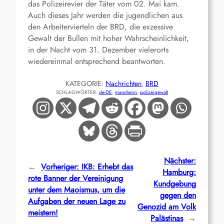
das Polizeirevier der Täter vom 02. Mai kam.
Auch dieses Jahr werden die jugendlichen aus
den Arbeitervierteln der BRD, die exzessive
Gewalt der Bullen mit hoher Wahrscheinlichkeit,
in der Nacht vom 31. Dezember vielerorts
wiedereinmal entsprechend beantworten.
KATEGORIE:
Nachrichten
, 
BRD
SCHLAGWÖRTER:
de-DE
, 
mannheim
, 
polizeigewalt
Nächster:
←
Vorheriger:
IKB: Erhebt das
Hamburg:
rote Banner der Vereinigung
Kundgebung
unter dem Maoismus, um die
gegen den
Aufgaben der neuen Lage zu
Genozid am Volk
meistern!
Palästinas
→