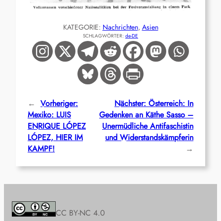
KATEGORIE:
Nachrichten
, 
Asien
SCHLAGWÖRTER:
de-DE
←
Vorheriger:
Nächster:
Österreich: In
Mexiko: LUIS
Gedenken an Käthe Sasso –
ENRIQUE LÓPEZ
Unermüdliche Antifaschistin
LÓPEZ, HIER IM
und Widerstandskämpferin
KAMPF!
→
CC BY-NC 4.0