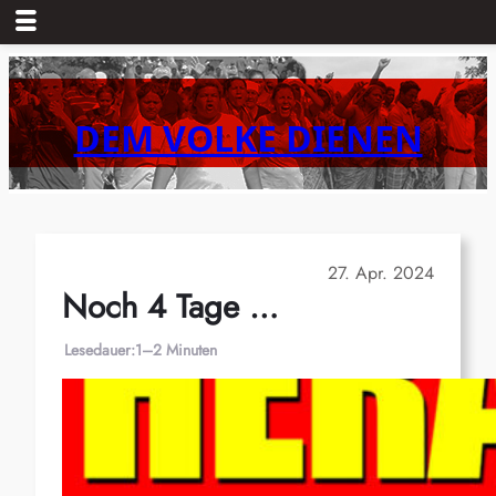
Zum
Inhalt
springen
DEM VOLKE DIENEN
27. Apr. 2024
Noch 4 Tage …
Lesedauer:
1–2 Minuten