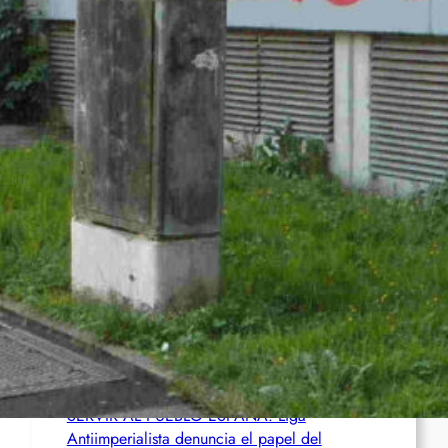
USA: Autumn Hill prangert ihre politische
Verurteilung zu 50 Jahren Haft wegen ihres
Kampfes gegen die ICE an
Chile: Zwei mutmaßliche Mitglieder des
Mapuche-Widerstands nach mehr als vier
Jahren auf der Flucht festgenommen
Zusammenfassung und Redebeiträge der
Demo 2026 in Gedenken an Ferhat Mayouf
SERVIR AL PUEBLO ESPANA: Liga
Antiimperialista denuncia el papel del