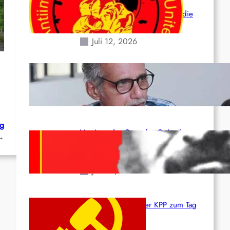
der verlorenen Leben und der
katastrophalen Situation durch die
Erdbeben des 24. Juni!
Juli 12, 2026
Indien: „Die Politik der
Kapitulation“ von K. Murali (Ajith)
Juli 1, 2026
ng
Vorsitzender Gonzalo: Gebt das
→
Leben für die Partei und die
Revolution!
Juni 19, 2026
Beschluss des ZK der KPP zum Tag
des Heldentums