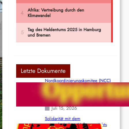
Letzte Dokumente
Nordkoordinierungskomitee (NCC)
der Kommunistischen Partei Indiens
(Maoistisch): Postmoderner
Opportunismus
Juli 15, 2026
Solidarität mit dem
venezolanischem Volk angesichts