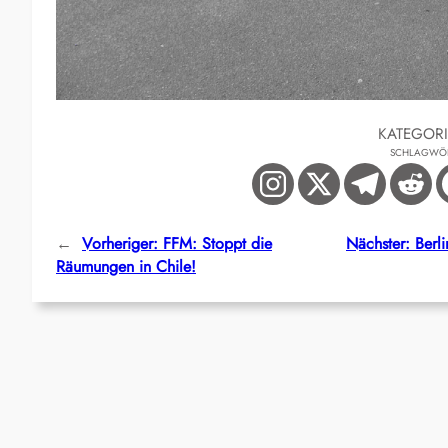
KATEGOR
SCHLAGWÖ
←
Vorheriger:
FFM: Stoppt die
Nächster:
Berl
Räumungen in Chile!