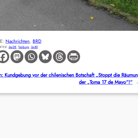
IE:
Nachrichten
, 
BRD
RTER:
de-DE
, 
freiburg
, 
ila-80
in: Kundgebung vor der chilenischen Botschaft „Stoppt die Räumu
der „Toma 17 de Mayo“!“