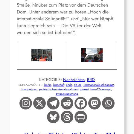
Straße, hinüber zum Platz vor dem Deutschen
Dom. Unter anderem war zu hören „Hoch die
internationale Solidarität!“ und „Nur wer kämpft
kann siegreich sein – Die Völker der Welt
werden sich selbst befreien!“.
KATEGORIE:
Nachrichten
, 
BRD
SCHLAGWÖRTER:
berlin
, 
botschaft
, 
chile
, 
de-DE
, 
internationale-solidaritaet
, 
kundgebung
, 
proletarischer-internationalismus
, 
protest
, 
toma-17-de-mayo
, 
zwangsraeumung