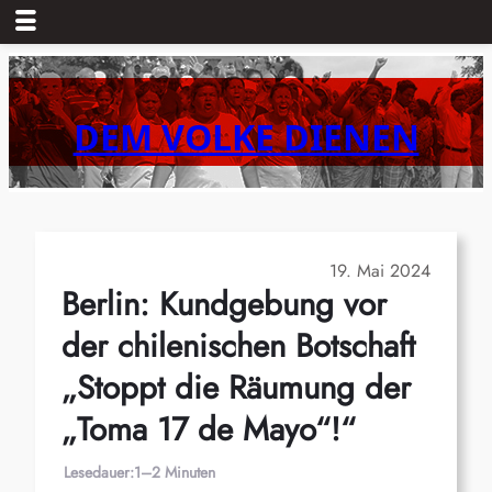
Zum
Inhalt
springen
DEM VOLKE DIENEN
19. Mai 2024
Berlin: Kundgebung vor
der chilenischen Botschaft
„Stoppt die Räumung der
„Toma 17 de Mayo“!“
Lesedauer:
1–2 Minuten