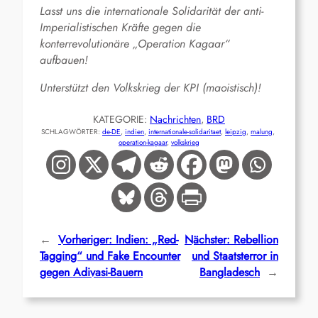
Lasst uns die internationale Solidarität der anti-
Imperialistischen Kräfte gegen die
konterrevolutionäre „Operation Kagaar“
aufbauen!
Unterstützt den Volkskrieg der KPI (maoistisch)!
KATEGORIE:
Nachrichten
, 
BRD
SCHLAGWÖRTER:
de-DE
, 
indien
, 
internationale-solidaritaet
, 
leipzig
, 
malung
, 
operation-kagaar
, 
volkskrieg
←
Vorheriger:
Indien: „Red-
Nächster:
Rebellion
Tagging“ und Fake Encounter
und Staatsterror in
gegen Adivasi-Bauern
Bangladesch
→