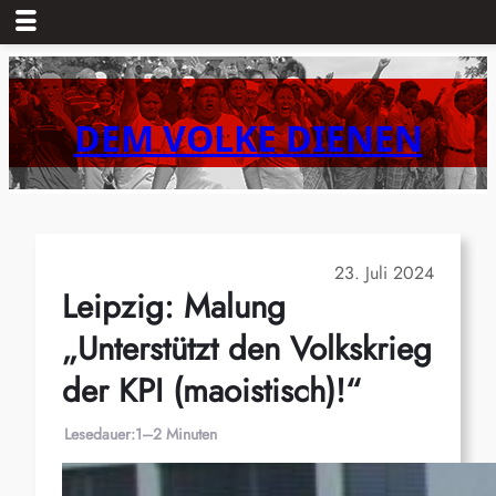
Zum
Inhalt
springen
DEM VOLKE DIENEN
23. Juli 2024
Leipzig: Malung
„Unterstützt den Volkskrieg
der KPI (maoistisch)!“
Lesedauer:
1–2 Minuten