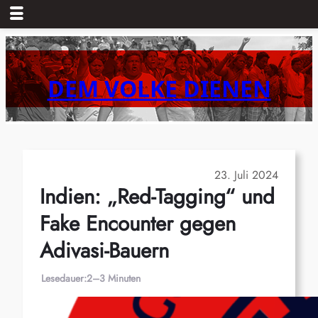
Zum
Inhalt
springen
DEM VOLKE DIENEN
23. Juli 2024
Indien: „Red-Tagging“ und
Fake Encounter gegen
Adivasi-Bauern
Lesedauer:
2–3 Minuten