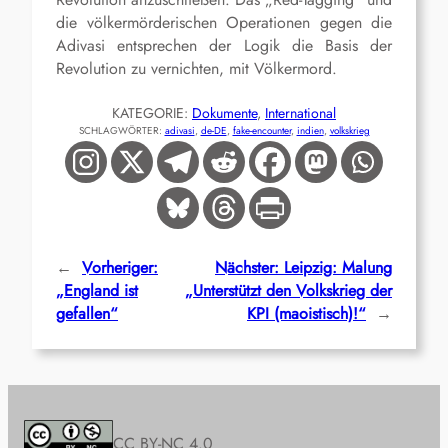
die völkermörderischen Operationen gegen die
Adivasi entsprechen der Logik die Basis der
Revolution zu vernichten, mit Völkermord.
KATEGORIE:
Dokumente
, 
International
SCHLAGWÖRTER:
adivasi
, 
de-DE
, 
fake-encounter
, 
indien
, 
volkskrieg
←
Vorheriger:
Nächster:
Leipzig: Malung
„England ist
„Unterstützt den Volkskrieg der
gefallen“
KPI (maoistisch)!“
→
CC BY-NC 4.0