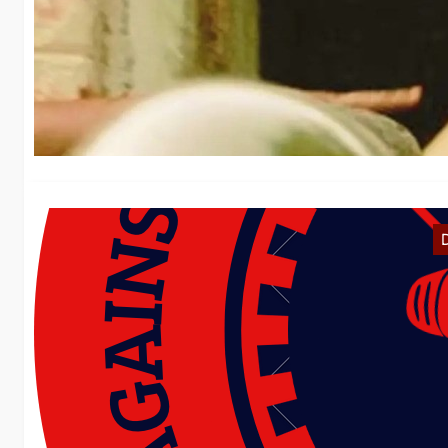
N
19
ei
ge
I
g
Di
“F
be