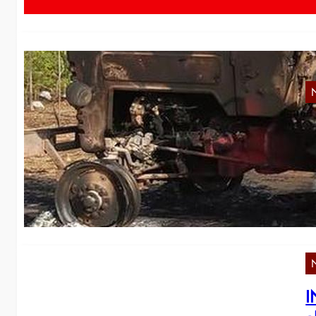
[
Im
Vo
I