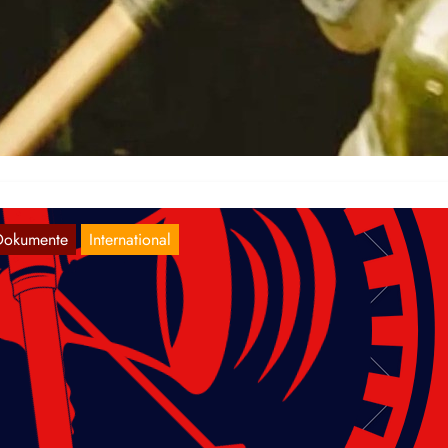
achrichten aus dem Volkskrieg in Indien
Sep. 3, 2024
.Juli:Mitte Juli wurden im indischen Bundesstaat Chhattisgarh im Ra
ner anti-maoistischen Operation zwei Mitglieder einer Spezialeinheit
tötet und vier weitere…
Dokumente
International
ndien: „Red-Tagging“ und Fake Encounter
egen Adivasi-Bauern
Juli 23, 2024
e fortschrittliche und antiimperialistische, indische Organisation
ACAM”, Forum gegen die Korporatisierung und Militarisierung,
richtet in einer Veröffentlichung über die Ermordung…