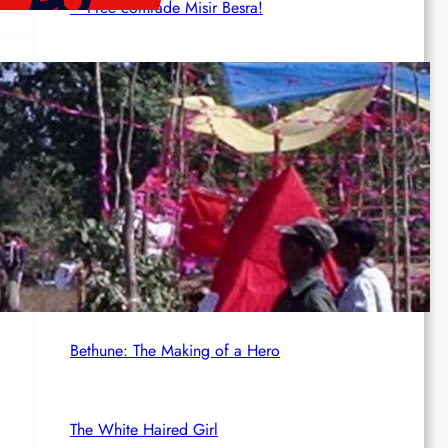
– Free comrade Misir Besra!
Germany (AIL): Founding of the AIL Local
Group in Karlsruhe
Rotdenker
The Red Detachment of Women
Bethune: The Making of a Hero
The White Haired Girl