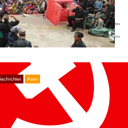
en alten indischen Staat
Apr. 2, 2024
. März:Im bekannten Bijapur Bezirk des indischen Bundesstaates
hattisgarh kam es zwischen Mitgliedern der
lksbefreiungsguerriliaarmee der Kommunistischen Partei Indiens
aoistisch)…
Nachrichten
Asien
ndien: Fake Encounter in Chhattisgarh
Aug. 1, 2021
 25. Juli wurde ein Dorfbewohner von Spezialkräften des alten
dischen Staates in einem fingierten Gefecht feige hingerichtet.