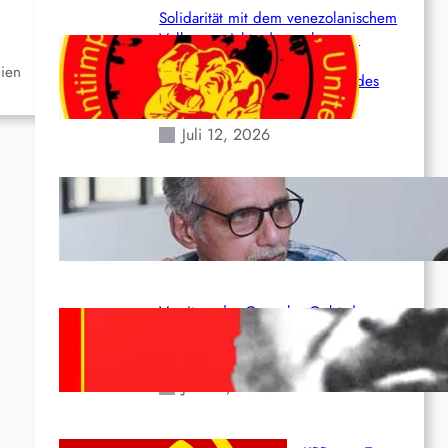
Solidarität mit dem venezolanischem
Volk angesichts der verlorenen
Leben und der katastrophalen
dien
Situation durch die Erdbeben des
24. Juni!
Juli 12, 2026
Indien: „Die Politik der Kapitulation“
von K. Murali (Ajith)
Juli 1, 2026
Vorsitzender Gonzalo: Gebt das
Leben für die Partei und die
Revolution!
Juni 19, 2026