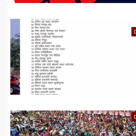
I
d
Vo
Ch
I