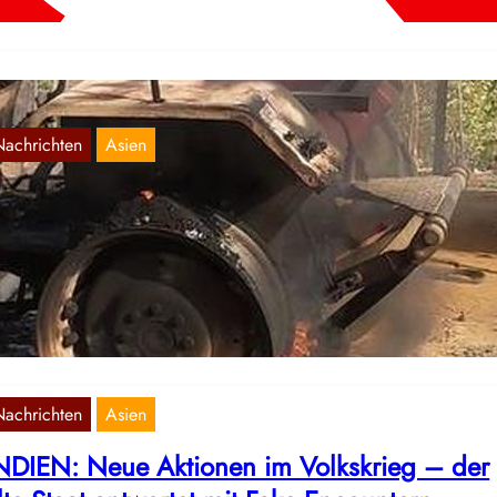
Nachrichten
Asien
INDIEN] VOLKSKRIEG: Kürzliche Aktionen
Juni 11, 2020
 Folgenden wollen wir einen kurzen Überblick über die Aktionen i
lkskrieg in Indien in den letzten Tagen geben.
Nachrichten
Asien
NDIEN: Neue Aktionen im Volkskrieg – der