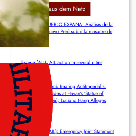
c
Aktuelles aus dem Netz
h
hmen
SERVIR AL PUEBLO ESPANA: Análisis de la
Asociación Nuevo Perú sobre la masacre de
Ceuta
France (AIL): AIL action in several cities
Brasil (AIL): Bomb Bearing AntiImperialist
Messages Explodes at Havan’s ‘Statue of
Liberty’ in Maceió; Luciano Hang Alleges
‘Terrorism’
Netherlands (AIL): Emergency Joint Statement