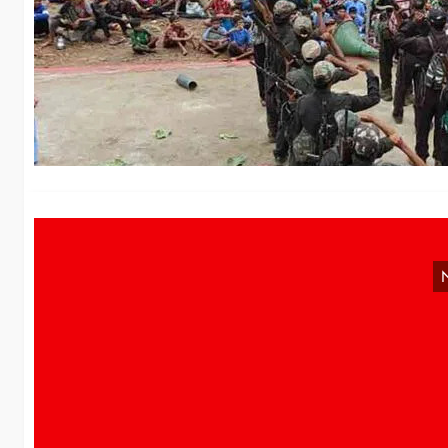
d
13
Ch
Vo
(M
I
Am
in