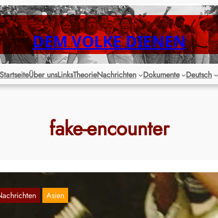
DEM VOLKE DIENEN
Startseite
Über uns
Links
Theorie
Nachrichten
Dokumente
Deutsch
fake-encounter
Nachrichten
Asien