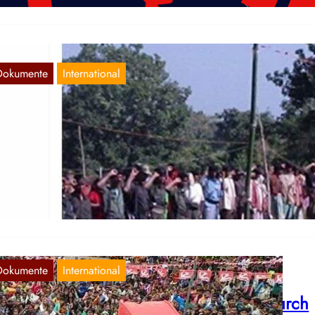
Dokumente
International
ndien: Massaker und Fake Encounter durch
en alten indischen Staat
Apr. 23, 2024
r genau einer Woche am 16. April ist es im indischen Bundesstaat
hattisgarh im Bezirk Kankar zu einem Massaker durch…
Dokumente
International
ndien: Reaktionärer Terror und Lügen durch