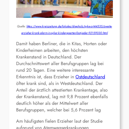
Quelle:
https://www.kreiszeitung.de/lokales/diepholz/syke-ort44535/zweite-
erzieher-krank-alarm-in-syker-kindergaerten-fast-jeder-92159030.html
Damit haben Berliner, die in Kitas, Horten oder
Kinderheimen arbeiten, den höchsten
Krankenstand in Deutschland. Der
Durchschnittswert aller Berufsgruppen lag bei
rund 20 Tagen. Eine weitere interessante
Erkenntnis ist, dass Erzieher in
Ostdeutschland
öfter krank sind, als in Westdeutschland. Der
Anteil der ärztlich attestierten Krankentage, also
der Krankenstand, lag mit 9,8 Prozent ebenfalls
deutlich höher als der Mittelwert aller
Berufsgruppen, welcher bei 5,6 Prozent lag
Am häufigsten fielen Erzieher laut der Studie
aufgrund von Atemwegserkrankungen