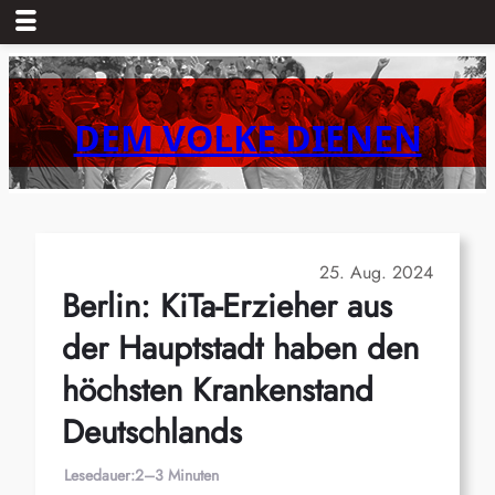
Zum
Inhalt
springen
DEM VOLKE DIENEN
25. Aug. 2024
Berlin: KiTa-Erzieher aus
der Hauptstadt haben den
höchsten Krankenstand
Deutschlands
Lesedauer:
2–3 Minuten