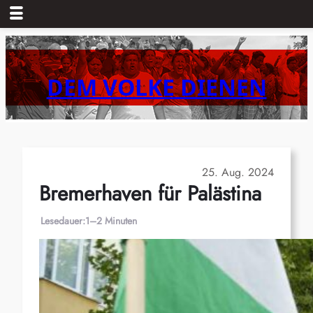
Zum
Inhalt
springen
DEM VOLKE DIENEN
25. Aug. 2024
Bremerhaven für Palästina
Lesedauer:
1–2 Minuten