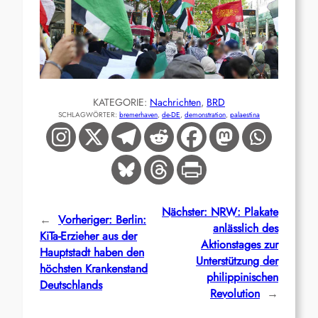
KATEGORIE:
Nachrichten
, 
BRD
SCHLAGWÖRTER:
bremerhaven
, 
de-DE
, 
demonstration
, 
palaestina
Nächster:
NRW: Plakate
←
Vorheriger:
Berlin:
anlässlich des
KiTa-Erzieher aus der
Aktionstages zur
Hauptstadt haben den
Unterstützung der
höchsten Krankenstand
philippinischen
Deutschlands
Revolution
→