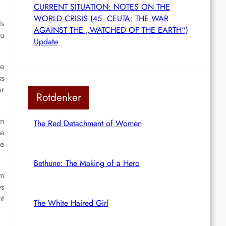
CURRENT SITUATION: NOTES ON THE
WORLD CRISIS (45. CEUTA: THE WAR
ls
AGAINST THE „WATCHED OF THE EARTH“)
zu
Update
he
ss
or
Rotdenker
en
The Red Detachment of Women
ie
ie
Bethune: The Making of a Hero
em
es
nt
The White Haired Girl