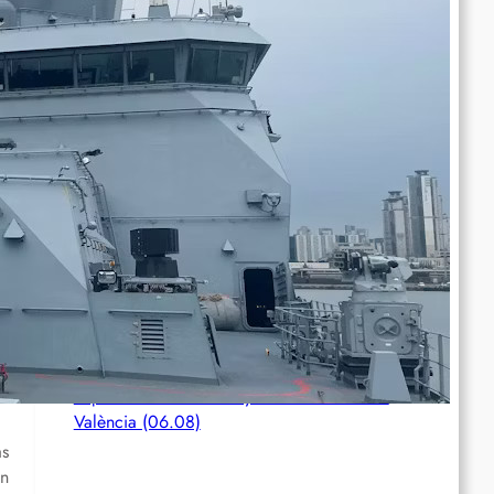
Kampfes gegen die ICE an
Chile: Zwei mutmaßliche Mitglieder des
Mapuche-Widerstands nach mehr als vier
Jahren auf der Flucht festgenommen
Zusammenfassung und Redebeiträge der
Demo 2026 in Gedenken an Ferhat Mayouf
SERVIR AL PUEBLO ESPANA: Liga
Antiimperialista denuncia el papel del
imperialismo en Ceuta y se concentrará en
València (06.08)
as
on