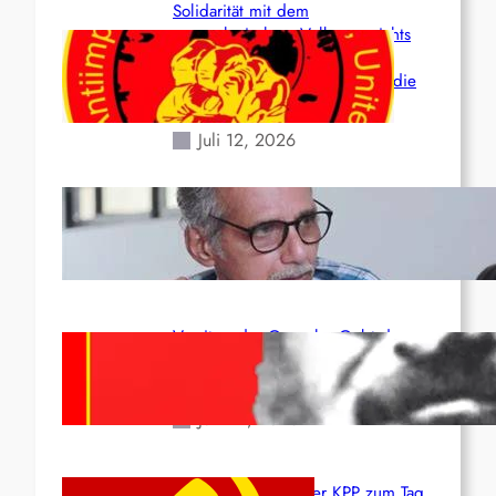
Solidarität mit dem
venezolanischem Volk angesichts
der verlorenen Leben und der
katastrophalen Situation durch die
Erdbeben des 24. Juni!
Juli 12, 2026
Indien: „Die Politik der
Kapitulation“ von K. Murali (Ajith)
Juli 1, 2026
Vorsitzender Gonzalo: Gebt das
Leben für die Partei und die
Revolution!
Juni 19, 2026
Beschluss des ZK der KPP zum Tag