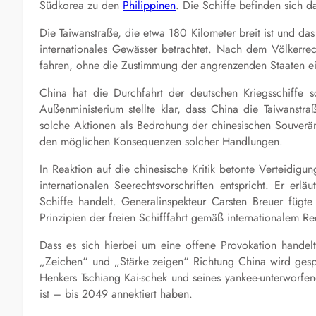
Südkorea zu den
Philippinen
. Die Schiffe befinden sich d
Die Taiwanstraße, die etwa 180 Kilometer breit ist und das
internationales Gewässer betrachtet. Nach dem Völkerrec
fahren, ohne die Zustimmung der angrenzenden Staaten e
China hat die Durchfahrt der deutschen Kriegsschiffe sc
Außenministerium stellte klar, dass China die Taiwanstra
solche Aktionen als Bedrohung der chinesischen Souverä
den möglichen Konsequenzen solcher Handlungen.
In Reaktion auf die chinesische Kritik betonte Verteidigun
internationalen Seerechtsvorschriften entspricht. Er er
Schiffe handelt. Generalinspekteur Carsten Breuer fügte
Prinzipien der freien Schifffahrt gemäß internationalem Rec
Dass es sich hierbei um eine offene Provokation handelt
„Zeichen“ und „Stärke zeigen“ Richtung China wird gespr
Henkers Tschiang Kai-schek und seines yankee-unterworfene
ist – bis 2049 annektiert haben.