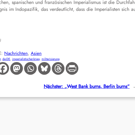
hen, spanischen und französischen Imperialismus ist die Durchfah
nis im Indopazifik, das verdeutlicht, dass die Imperialisten sich a
)
E:
Nachrichten
, 
Asien
r
, 
de-DE
, 
imperialistischer-krieg
, 
militarisierung
Nächster:
„West Bank burns, Berlin burns“