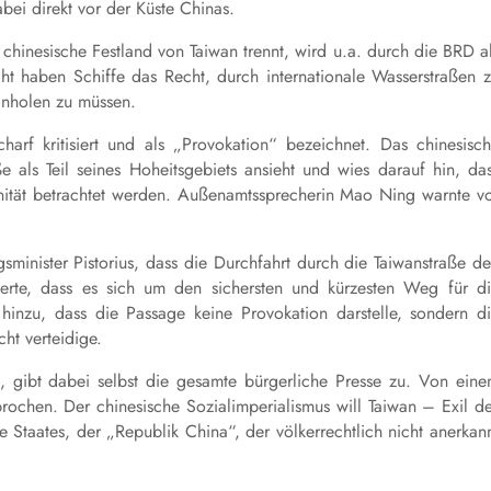
abei direkt vor der Küste Chinas.
 chinesische Festland von Taiwan trennt, wird u.a. durch die BRD a
ht haben Schiffe das Recht, durch internationale Wasserstraßen 
inholen zu müssen.
harf kritisiert und als „Provokation“ bezeichnet. Das chinesisc
ße als Teil seines Hoheitsgebiets ansieht und wies darauf hin, da
nität betrachtet werden. Außenamtssprecherin Mao Ning warnte v
gsminister Pistorius, dass die Durchfahrt durch die Taiwanstraße d
läuterte, dass es sich um den sichersten und kürzesten Weg für d
 hinzu, dass die Passage keine Provokation darstelle, sondern d
ht verteidige.
, gibt dabei selbst die gesamte bürgerliche Presse zu. Von ein
ochen. Der chinesische Sozialimperialismus will Taiwan – Exil d
 Staates, der „Republik China“, der völkerrechtlich nicht anerkan