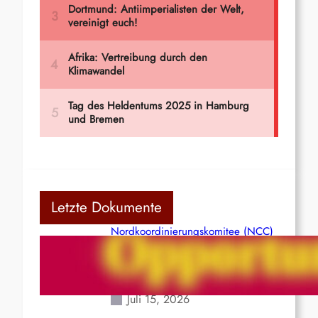
Letzte Dokumente
Nordkoordinierungskomitee (NCC)
der Kommunistischen Partei Indiens
(Maoistisch): Postmoderner
Opportunismus
Juli 15, 2026