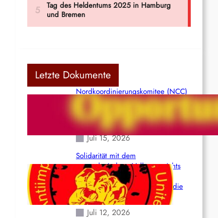
Letzte Dokumente
Nordkoordinierungskomitee (NCC)
der Kommunistischen Partei Indiens
(Maoistisch): Postmoderner
Opportunismus
Juli 15, 2026
Solidarität mit dem
venezolanischem Volk angesichts
der verlorenen Leben und der
katastrophalen Situation durch die
Erdbeben des 24. Juni!
Juli 12, 2026