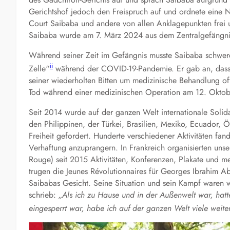
Gerichtshof jedoch den Freispruch auf und ordnete ein
Court Saibaba und andere von allen Anklagepunkten frei u
Saibaba wurde am 7. März 2024 aus dem Zentralgefängni
Während seiner Zeit im Gefängnis musste Saibaba schwere 
ii
Zelle“
während der COVID-19-Pandemie. Er gab an, dass se
seiner wiederholten Bitten um medizinische Behandlung oft
Tod während einer medizinischen Operation am 12. Oktob
Seit 2014 wurde auf der ganzen Welt internationale Solid
den Philippinen, der Türkei, Brasilien, Mexiko, Ecuador,
Freiheit gefordert. Hunderte verschiedener Aktivitäten fan
Verhaftung anzuprangern. In Frankreich organisierten unse
Rouge) seit 2015 Aktivitäten, Konferenzen, Plakate und
trugen die Jeunes Révolutionnaires für Georges Ibrahim Ab
Saibabas Gesicht. Seine Situation und sein Kampf waren wel
schrieb:
„Als ich zu Hause und in der Außenwelt war, hatte
eingesperrt war, habe ich auf der ganzen Welt viele weit