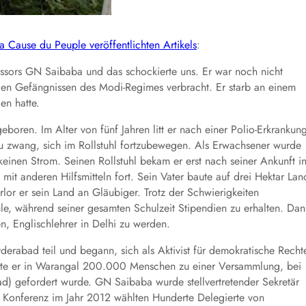
a Cause du Peuple veröffentlichten Artikels
:
ssors GN Saibaba und das schockierte uns. Er war noch nicht
 den Gefängnissen des Modi-Regimes verbracht. Er starb an einem
en hatte.
boren. Im Alter von fünf Jahren litt er nach einer Polio-Erkrankun
u zwang, sich im Rollstuhl fortzubewegen. Als Erwachsener wurde
einen Strom. Seinen Rollstuhl bekam er erst nach seiner Ankunft i
it anderen Hilfsmitteln fort. Sein Vater baute auf drei Hektar Lan
rlor er sein Land an Gläubiger. Trotz der Schwierigkeiten
e, während seiner gesamten Schulzeit Stipendien zu erhalten. Dan
n, Englischlehrer in Delhi zu werden.
rabad teil und begann, sich als Aktivist für demokratische Recht
erte er in Warangal 200.000 Menschen zu einer Versammlung, bei
ad) gefordert wurde. GN Saibaba wurde stellvertretender Sekretär
en Konferenz im Jahr 2012 wählten Hunderte Delegierte von