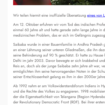
Wir teilen hiermit eine inoffizielle Übersetzung
eines von L
Am 12. Oktober erfuhren wir vom Tod des indischen Profe
einmal 60 Jahre alt und hatte gerade zehn lange Jahre in
medizinischen Problem, das er sich im Gefängnis zugezog
Saibaba wurde in einer Bauernfamilie in Andhra Pradesh ge
an einer Lähmung seiner unteren Gliedmaßen, die ihn daz
seine Behinderung auf 90 % geschätzt. Er hatte zu Hause k
Delhi im Jahr 2003. Davor bewegte er sich krabbelnd und m
Reis an, doch als der junge Saibaba zehn Jahre alt war, ve
ermöglichten ihm seine hervorragenden Noten in der Schul
seiner Entschlossenheit gelang es ihm in den 2000er Jahre
Ab 1992 nahm er am Volkswiderstandsforum Indiens in Hyde
und die Rechte des Volkes zu engagieren. 1998 mobilisi
der die Eigenstaatlichkeit von Telangana (Region Hyderab
der Revolutionary Democratic Front (RDF). Bei ihrer erst