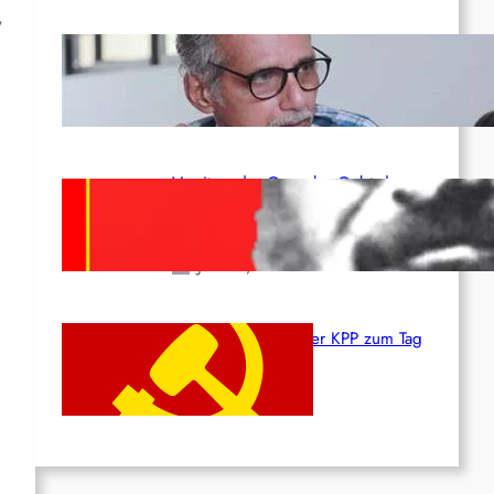
,
Indien: „Die Politik der
Kapitulation“ von K. Murali (Ajith)
Juli 1, 2026
Vorsitzender Gonzalo: Gebt das
Leben für die Partei und die
Revolution!
Juni 19, 2026
Beschluss des ZK der KPP zum Tag
des Heldentums
Juni 19, 2026