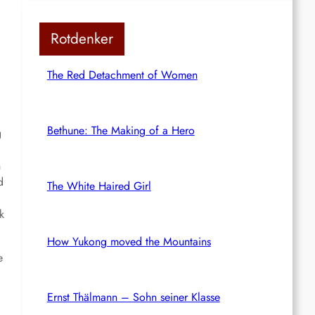
Rotdenker
The Red Detachment of Women
Bethune: The Making of a Hero
g
n
d
The White Haired Girl
k
How Yukong moved the Mountains
e
Ernst Thälmann – Sohn seiner Klasse