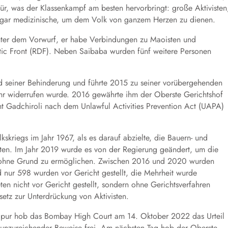
für, was der Klassenkampf am besten hervorbringt: große Aktivisten
sogar medizinische, um dem Volk von ganzem Herzen zu dienen.
unter dem Vorwurf, er habe Verbindungen zu Maoisten und
tic Front (RDF). Neben Saibaba wurden fünf weitere Personen
nd seiner Behinderung und führte 2015 zu seiner vorübergehenden
ahr widerrufen wurde. 2016 gewährte ihm der Oberste Gerichtshof
cht Gadchiroli nach dem Unlawful Activities Prevention Act (UAPA)
kriegs im Jahr 1967, als es darauf abzielte, die Bauern- und
atten. Im Jahr 2019 wurde es von der Regierung geändert, um die
en ohne Grund zu ermöglichen. Zwischen 2016 und 2020 wurden
 nur 598 wurden vor Gericht gestellt, die Mehrheit wurde
ten nicht vor Gericht gestellt, sondern ohne Gerichtsverfahren
setz zur Unterdrückung von Aktivisten.
agpur hob das Bombay High Court am 14. Oktober 2022 das Urteil
 unzureichender Beweise frei. Am nächsten Tag hob der Oberste