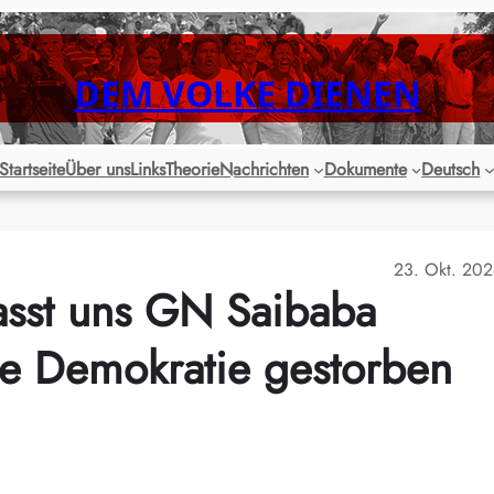
DEM VOLKE DIENEN
Startseite
Über uns
Links
Theorie
Nachrichten
Dokumente
Deutsch
23. Okt. 20
asst uns GN Saibaba
ue Demokratie gestorben