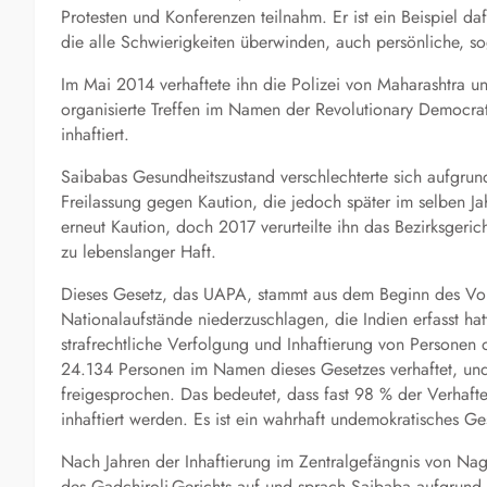
Protesten und Konferenzen teilnahm. Er ist ein Beispiel da
die alle Schwierigkeiten überwinden, auch persönliche, 
Im Mai 2014 verhaftete ihn die Polizei von Maharashtra 
organisierte Treffen im Namen der Revolutionary Democra
inhaftiert.
Saibabas Gesundheitszustand verschlechterte sich aufgru
Freilassung gegen Kaution, die jedoch später im selben J
erneut Kaution, doch 2017 verurteilte ihn das Bezirksgeri
zu lebenslanger Haft.
Dieses Gesetz, das UAPA, stammt aus dem Beginn des Volks
Nationalaufstände niederzuschlagen, die Indien erfasst h
strafrechtliche Verfolgung und Inhaftierung von Person
24.134 Personen im Namen dieses Gesetzes verhaftet, und
freigesprochen. Das bedeutet, dass fast 98 % der Verhafte
inhaftiert werden. Es ist ein wahrhaft undemokratisches Ge
Nach Jahren der Inhaftierung im Zentralgefängnis von N
des Gadchiroli-Gerichts auf und sprach Saibaba aufgrund