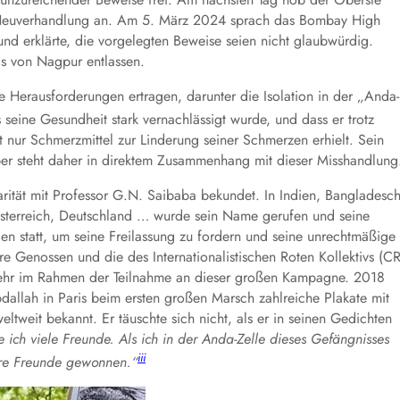
e Neuverhandlung an. Am 5. März 2024 sprach das Bombay High
nd erklärte, die vorgelegten Beweise seien nicht glaubwürdig.
s von Nagpur entlassen.
Herausforderungen ertragen, darunter die Isolation in der „Anda-
ine Gesundheit stark vernachlässigt wurde, und dass er trotz
 nur Schmerzmittel zur Linderung seiner Schmerzen erhielt. Sein
er steht daher in direktem Zusammenhang mit dieser Misshandlung
arität mit Professor G.N. Saibaba bekundet. In Indien, Bangladesch
 Österreich, Deutschland … wurde sein Name gerufen und seine
den statt, um seine Freilassung zu fordern und seine unrechtmäßige
re Genossen und die des Internationalistischen Roten Kollektivs (CR
 mehr im Rahmen der Teilnahme an dieser großen Kampagne. 2018
dallah in Paris beim ersten großen Marsch zahlreiche Plakate mit
tweit bekannt. Er täuschte sich nicht, als er in seinen Gedichten
 ich viele Freunde. Als ich in der Anda-Zelle dieses Gefängnisses
iii
ere Freunde gewonnen.“