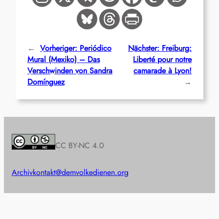
←
Vorheriger:
Periódico
Nächster:
Freiburg:
Mural (Mexiko) – Das
Liberté pour notre
Verschwinden von Sandra
camarade à Lyon!
Domínguez
→
CC BY-NC 4.0
Archiv
kontakt@demvolkedienen.org