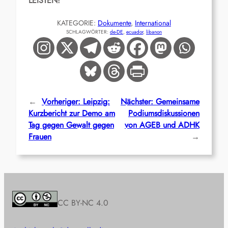
LEISTEN
!
KATEGORIE:
Dokumente
, 
International
SCHLAGWÖRTER:
de-DE
, 
ecuador
, 
libanon
←
Vorheriger:
Leipzig:
Nächster:
Gemeinsame
Kurzbericht zur Demo am
Podiumsdiskussionen
Tag gegen Gewalt gegen
von AGEB und ADHK
Frauen
→
CC BY-NC 4.0