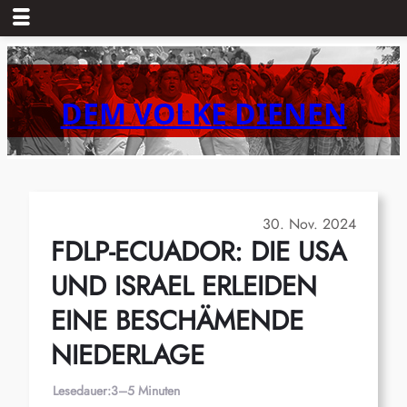
Zum
Inhalt
springen
DEM VOLKE DIENEN
30. Nov. 2024
FDLP-ECUADOR: DIE USA
UND ISRAEL ERLEIDEN
EINE BESCHÄMENDE
NIEDERLAGE
Lesedauer:
3–5 Minuten