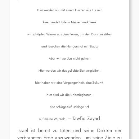
Hier werden wir mit einem Herzen aus Eis sein
brennende Hölle in Nerven und Seele
wir schöpfen Wasser aus dem Felsen, um den Durst zu stillen
und täuschen die Hungersnot mit Staub.
Aber wir werden nicht gehen.
Hier werden wir das geliebte Blut vergießen,
hier haben wir eine Vergangenheit, eine Zukunft,
hier sind wir die Unbesiegbaren,
also schlage tief, schlage tief
– Tawfiq Zayad
auf meine Wurzeln.
Israel ist bereit zu töten und seine Doktrin der
verbrannten Erde anzuwenden, um seine Ziele zu