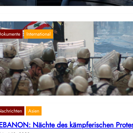
Dokumente
International
xplosion in Beirut: Ein Vorwand zum
einregieren. Ein Grund zum Rebellieren.
Aug. 10, 2020
 Beirut, der Hauptstadt des Libanon, kam es letzte Woche Dienstag 
ner Explosion im Hafen. Dabei sind anscheinend über…
Nachrichten
Asien
EBANON: Nächte des kämpferischen Protes