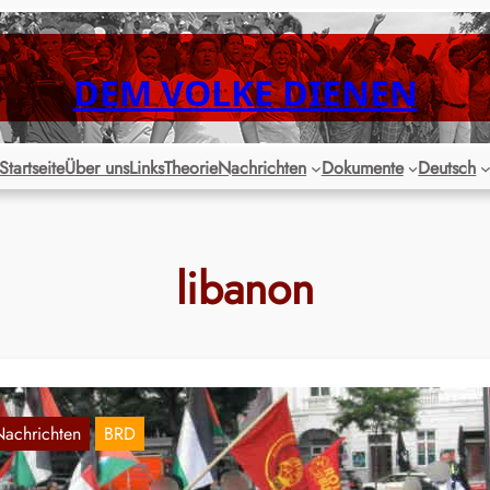
DEM VOLKE DIENEN
Startseite
Über uns
Links
Theorie
Nachrichten
Dokumente
Deutsch
libanon
Nachrichten
BRD
amburg: Bullen versuchen Palästina- und