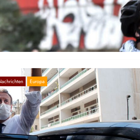
ibanon: Nicht nur eine Energiekrise
Okt. 9, 2021
 Libanon funktioniert gar nichts mehr. In der Hauptstadt Beirut gibt 
ch höchstens vier Stunden am Tag Strom, in…
Nachrichten
Europa
acron: In alter Kolonialherrenmanier im
ibanon
Aug. 13, 2020
chdem – wie wir bereits berichteten – am Dienstag, den 4. August
r libanesischen Hauptstadt Beirut bei einer Explosion mehr…