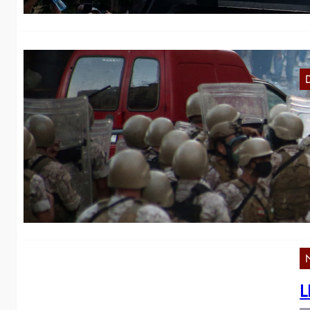
E
R
In
ei
L