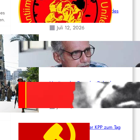
Leben und der katastrophalen
Situation durch die Erdbeben des
des
24. Juni!
en.
Juli 12, 2026
Indien: „Die Politik der Kapitulation“
von K. Murali (Ajith)
Juli 1, 2026
Vorsitzender Gonzalo: Gebt das
Leben für die Partei und die
Revolution!
tige
Juni 19, 2026
Beschluss des ZK der KPP zum Tag
des Heldentums