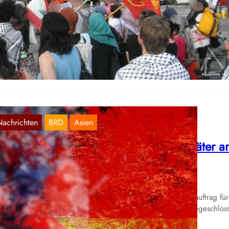
ibanon-Demo einzuschüchtern
Juli 18, 2026
ermit teilen wir einige Eindrücke der letzten Palästina – Libanon De
 Hamburg, an dem ein Kontingent des Roten Bundes…
Nachrichten
BRD
Asien
ochschulforschung: Deutschland Mittäter 
enozid in Westasien
Juni 3, 2026
 der Technischen Universität sorgt ein geheimer Drittmittelauftrag für
oteste, denn dort wird (bzw. wurde, denn der Auftrag ist abgeschlos