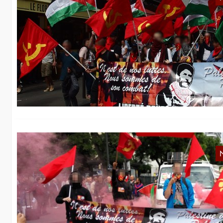
K
G
In
De
Ge
I
G