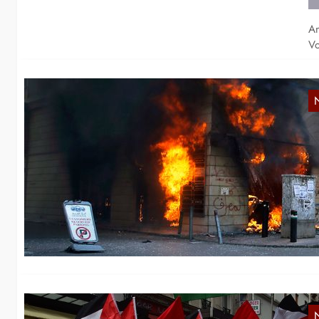
Am
Vo
L
W
Na
Tr
Un