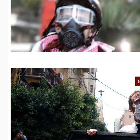
L
Im
no
M
L
Na
de