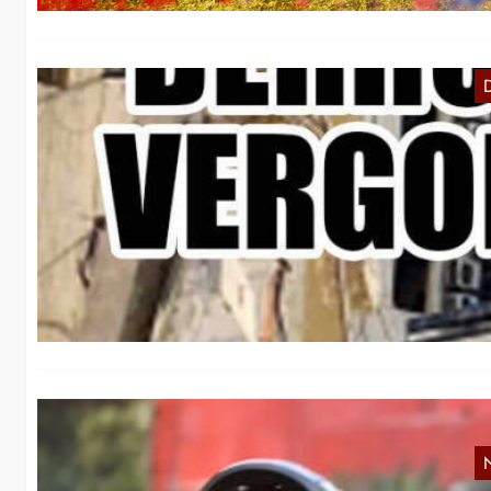
F
E
N
Au
Wa
in