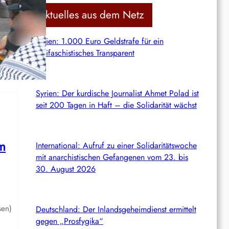
c
Aktuelles aus dem Netz
h
Italien: 1.000 Euro Geldstrafe für ein
mo
antifaschistisches Transparent
Syrien: Der kurdische Journalist Ahmet Polad ist
seit 200 Tagen in Haft – die Solidarität wächst
am
International: Aufruf zu einer Solidaritätswoche
mit anarchistischen Gefangenen vom 23. bis
30. August 2026
sen)
Deutschland: Der Inlandsgeheimdienst ermittelt
gegen „Prosfygika“