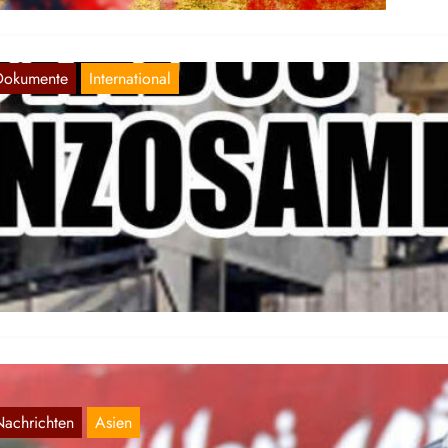
Dokumente
International
DLP-ECUADOR: DIE USA UND ISRAEL
RLEIDEN EINE BESCHÄMENDE
IEDERLAGE
Nov. 30, 2024
f Befehl seiner imperialistischen Herren hat Israel diese Woche eine
ffenruhe mit der libanesischem Staat zugestimmt. Wir teilen eine
offizielle…
Nachrichten
Asien