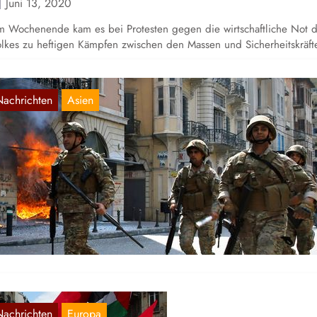
Juni 13, 2020
 Wochenende kam es bei Protesten gegen die wirtschaftliche Not 
lkes zu heftigen Kämpfen zwischen den Massen und Sicherheitskräft
Nachrichten
Asien
IBANON: Unruhen wegen der
irtschaftskrise
Apr. 29, 2020
chdem am Montagabend ein Demonstrant von Sicherheitskräften in
ipolis getötet wurde, brachen am Dienstagabend im ganzen Land hef
ruhen aus.
Nachrichten
Europa