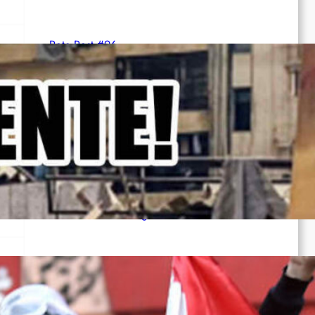
Rote Post #96
Rotdenker
The Red Detachment of Women
r
Bethune: The Making of a Hero
The White Haired Girl