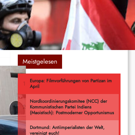
How Yukong moved the Mountains
es
Ernst Thälmann – Sohn seiner Klasse
Meistgelesen
, in