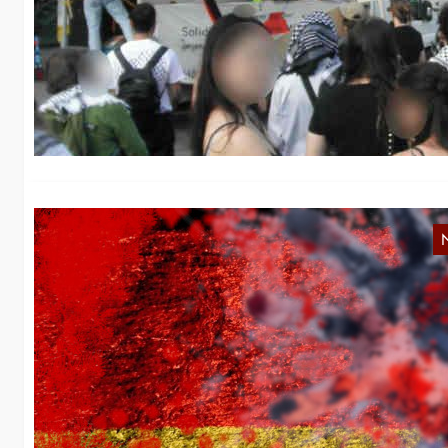
L
hi
in
H
G
An
Pr
…