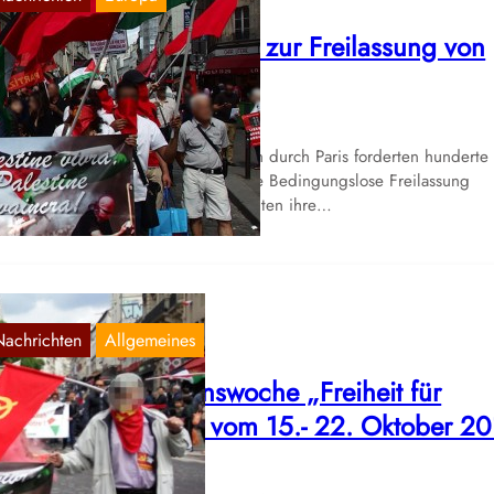
raftvolle Demonstration zur Freilassung von
eorges Abdallah
Juni 20, 2017
 einer ausdrucksvollen Demonstration durch Paris forderten hunderte
monstranten vergangen Samstag die Bedingungslose Freilassung
orge Ibrahim Abdhallahs und brachten ihre…
Nachrichten
Allgemeines
nternationale Aktionswoche „Freiheit für
eorges Abdallah“ vom 15.- 22. Oktober 2
Okt. 6, 2016