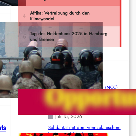
Letzte Dokumente
zu
Nordkoordinierungskomitee (NCC)
der Kommunistischen Partei Indiens
(Maoistisch): Postmoderner
Opportunismus
Juli 15, 2026
ts
Solidarität mit dem venezolanischem
Volk angesichts der verlorenen