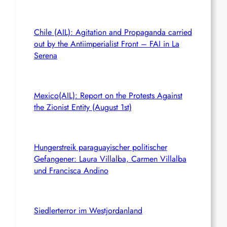
Chile (AIL): Agitation and Propaganda carried
out by the Antiimperialist Front – FAI in La
Serena
Mexico(AIL): Report on the Protests Against
the Zionist Entity (August 1st)
Hungerstreik paraguayischer politischer
Gefangener: Laura Villalba, Carmen Villalba
und Francisca Andino
Siedlerterror im Westjordanland