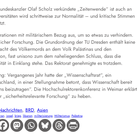
ndeskanzler Olaf Scholz verkündete „Zeitenwende“ ist auch an
sitäten wird schrittweise zur Normalität – und kritische Stimmen
zt.
ationen mit militärischem Bezug aus, um so etwas zu verhindern.
iedlicher Forschung. Die Grundordnung der TU Dresden enthält keine
racht des Völkermords an dem Volk Palästinas und den
non, fast unisono zum dem naheliegenden Schluss, dass die
ität in Einklang stehe. Das Rektorat genehmigte es trotzdem.
ung: Vergangenes Jahr hatte der „Wissenschaftsrat“, ein
chland, in einer Stellungnahme betont, dass Wissenschaft bereit
ns beizutragen“. Die Hochschulrektorenkonferenz in Weimar erklär
r „sicherheitsrelevante Forschung“ zu heben.
Nachrichten
, 
BRD
, 
Asien
iran
, 
israel
, 
krieg
, 
libanon
, 
militarisierung
, 
Militarismus
, 
Palästina