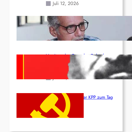
Juli 12, 2026
Indien: „Die Politik der
Kapitulation“ von K. Murali (Ajith)
Juli 1, 2026
Vorsitzender Gonzalo: Gebt das
Leben für die Partei und die
Revolution!
Juni 19, 2026
Beschluss des ZK der KPP zum Tag
des Heldentums
Juni 19, 2026