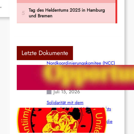
→
Letzte Dokumente
Nordkoordinierungskomitee (NCC)
der Kommunistischen Partei Indiens
(Maoistisch): Postmoderner
Opportunismus
Juli 15, 2026
Solidarität mit dem
venezolanischem Volk angesichts
der verlorenen Leben und der
katastrophalen Situation durch die
Erdbeben des 24. Juni!