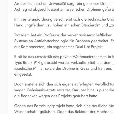
An der Technischen Universität sorgt ein geheimer Drittmit
Auftrag ist abgeschlossen) an israelischen Drohnen gefors
In ihrer Grundordnung verschreibt sich die Technische Uni
Handlungsfeldern „zu hohen ethischen Standards“ und „zur 
Trotzdem hat ein Professor der verkehrswissenschaftlichen 
Systems an Antriebstechnologie für Drohnen gearbeitet. Fo
nur Komponenten, ein sogenanntes Dual-Use-Projekt.
Elbit ist das umsatzstärkste private Waffenunternehmen in
Typs Rotax 914 geforscht wurde, verkaufte Elbit laut dem „
israelische Militär setzte die Drohne in Gaza und Iran ei
eingesetzt.
Doch anstelle sich den sich eigens auferlegten Verpflicht
wegen Geheimnisverrats erstattet. Darüber hinaus plant di
die Bedenken wegen des Projekts geäußert hatte.
Gegen das Forschungsprojekt hatte sich eine deutliche M
Wissenschaft“ geäußert. Doch das Rektorat der Hochschu