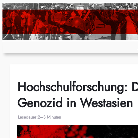
Zum
Inhalt
springen
Hochschulforschung: D
Genozid in Westasien
Lesedauer:
2–3 Minuten