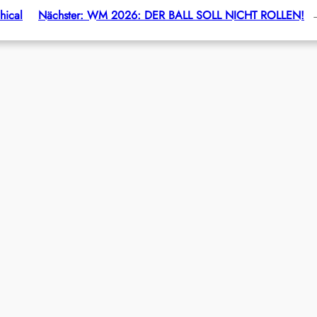
hical
Nächster:
WM 2026: DER BALL SOLL NICHT ROLLEN!