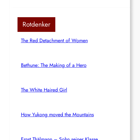
Rotdenker
The Red Detachment of Women
Bethune: The Making of a Hero
The White Haired Girl
How Yukong moved the Mountains
Ernst Thälmann – Sohn seiner Klasse