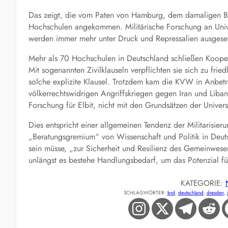
Das zeigt, die vom Paten von Hamburg, dem damaligen Bu
Hochschulen angekommen. Militärische Forschung an Univer
werden immer mehr unter Druck und Repressalien ausgeset
Mehr als 70 Hochschulen in Deutschland schließen Kooper
Mit sogenannten Zivilklauseln verpflichten sie sich zu fr
solche explizite Klausel. Trotzdem kam die KVW in Anbet
völkerrechtswidrigen Angriffskriegen gegen Iran und Liba
Forschung für Elbit, nicht mit den Grundsätzen der Univers
Dies entspricht einer allgemeinen Tendenz der Militarisier
„Beratungsgremium“ von Wissenschaft und Politik in Deuts
sein müsse, „zur Sicherheit und Resilienz des Gemeinwese
unlängst es bestehe Handlungsbedarf, um das Potenzial fü
KATEGORIE:
SCHLAGWÖRTER:
brd
, 
deutschland
, 
dresden
, 