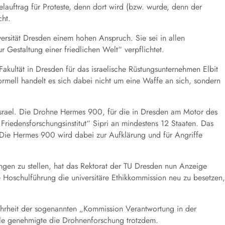
telauftrag für Proteste, denn dort wird (bzw. wurde, denn der
cht.
versität Dresden einem hohen Anspruch. Sie sei in allen
Gestaltung einer friedlichen Welt“ verpflichtet.
Fakultät in Dresden für das israelische Rüstungsunternehmen Elbit
rmell handelt es sich dabei nicht um eine Waffe an sich, sondern
 Israel. Die Drohne Hermes 900, für die in Dresden am Motor des
Friedensforschungsinstitut“ Sipri an mindestens 12 Staaten. Das
n. Die Hermes 900 wird dabei zur Aufklärung und für Angriffe
ungen zu stellen, hat das Rektorat der TU Dresden nun Anzeige
e Hoschulführung die universitäre Ethikkommission neu zu besetzen,
ehrheit der sogenannten „Kommission Verantwortung in der
le genehmigte die Drohnenforschung trotzdem.