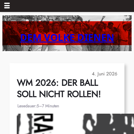
Zum
Inhalt
springen
DEM VOLKE DIENEN
4. Juni 2026
WM 2026: DER BALL
SOLL NICHT ROLLEN!
Lesedauer:
5–7 Minuten