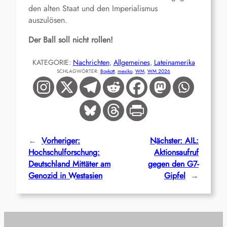
den alten Staat und den Imperialismus
auszulösen.
Der Ball soll nicht rollen!
KATEGORIE:
Nachrichten
, 
Allgemeines
, 
Lateinamerika
SCHLAGWÖRTER:
Boykott
, 
mexiko
, 
WM
, 
WM 2026
←
Vorheriger:
Nächster:
AIL:
Hochschulforschung:
Aktionsaufruf
Deutschland Mittäter am
gegen den G7-
Genozid in Westasien
Gipfel
→