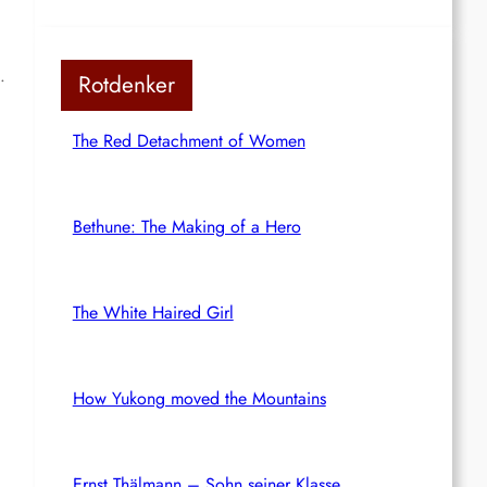
.
Rotdenker
The Red Detachment of Women
Bethune: The Making of a Hero
The White Haired Girl
How Yukong moved the Mountains
Ernst Thälmann – Sohn seiner Klasse