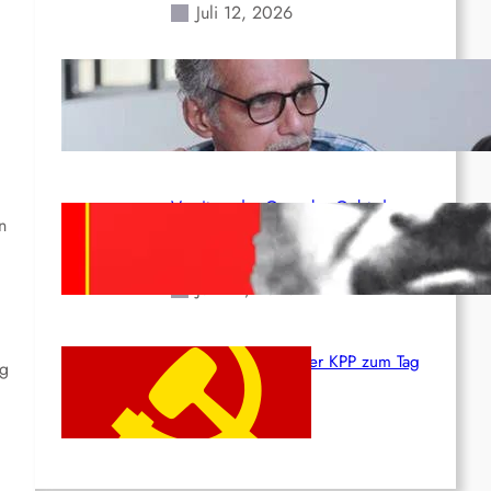
Juli 12, 2026
Indien: „Die Politik der
Kapitulation“ von K. Murali (Ajith)
Juli 1, 2026
Vorsitzender Gonzalo: Gebt das
n
Leben für die Partei und die
Revolution!
Juni 19, 2026
Beschluss des ZK der KPP zum Tag
ng
des Heldentums
Juni 19, 2026