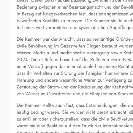
betraf. Daher betraf es die Beziehung zwischen zwei Parte
Beziehung zwischen einer Besatzungsmacht und der Bevölk
in Bezug auf Kriegsverbrechen fest, dass es angemessen w
bewaffneten Konflikts zu erlassen. Die Kammer stellte auc
Teil eines weit verbreiteten und systematischen Angriffs g
Die Kammer war der Ansicht, dass es vernünftige Gründe gi
zivile Bevölkerung im Gazastreifen Dingen beraubt wurden,
Wasser, Medizin und medizinische Versorgung sowie Kraf
2024. Dieser Befund basiert auf der Rolle von Herrn Neta
unter Verstoß gegen das internationale humanitäre Recht u
dass ihr Verhalten zur Störung der Fähigkeit humanitärer 
Nahrung und andere wesentliche Waren zur Verfügung zu
Zerstörung der Strom- und der Reduzierung der Kraftstoffv
von Wasser im Gazastreifen und die Fähigkeit von Kranken
Die Kammer stellte auch fest, dass Entscheidungen, die d
häufig bedingt waren. Sie wurden nicht derart erbracht, d
zu erfüllen oder sicherzustellen, dass die zivile Bevölker
waren sie eine Reaktion auf den Druck der internationale
Amerika. In jedem Fall reichten die Zunahme der humanit