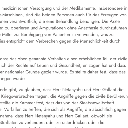
r medizinischen Versorgung und der Medikamente, insbesondere in
ie-Maschinen, sind die beiden Personen auch für das Erzeugen von
en verantwortlich, die eine Behandlung benötigen. Die Ärzte
der, zu operieren und Amputationen ohne Anästhesie durchzuführen
Mittel zur Beruhigung von Patienten zu verwenden, was zu
ies entspricht dem Verbrechen gegen die Menschlichkeit durch
s das oben genannte Verhalten einen erheblichen Teil der zivile
ßlich der Rechte auf Leben und Gesundheit, entzogen hat und dass
 nationaler Gründe gezielt wurde. Es stellte daher fest, dass das
gangen wurde.
ünde gibt, zu glauben, dass Herr Netanyahu und Herr Gallant die
as Kriegsverbrechen tragen, die Angriffe gegen die zivile Bevölkeru
 stellte die Kammer fest, dass das von der Staatsanwaltschaft
ei Vorfällen zu treffen, die sich als Angriffe, die absichtlich gegen
Annahme, dass Herr Netanyahu und Herr Gallant, obwohl sie
aftaten zu verhindern oder zu unterdrücken oder die