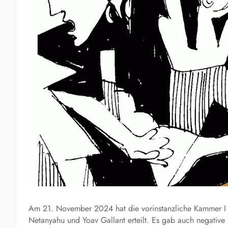
Am 21. November 2024 hat die vorinstanzliche Kammer I d
Netanyahu und Yoav Gallant erteilt. Es gab auch negative