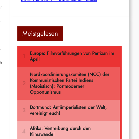
r
t
Meistgelesen
,
e