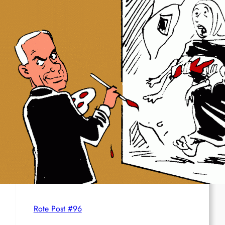
Syrien: Der kurdische Journalist Ahmet Polad
ist seit 200 Tagen in Haft – die Solidarität
wächst
International: Aufruf zu einer
Solidaritätswoche mit anarchistischen
Gefangenen vom 23. bis 30. August 2026
Deutschland: Der Inlandsgeheimdienst ermittelt
gegen „Prosfygika“
Rote Post #96