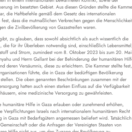
ien in einem internationalen bewaffneten Konflikt, sowie der
erung im besetzten Gebiet. Aus diesen Gründen stellte die Kamme
ar, die Haftbefehle gemäß dem Gesetz des internationalen
h fest, dass die mutmaßlich
en Verbrechen gegen die Menschlichkei
egen die Zivilbevölkerung von Gazastreifen waren.
bt, zu glauben, dass sowohl absichtlich als auch wissentlich die
 die für ihr Überleben notwendig sind, einschließlich Lebensmittel
tstoff und Strom, zumindest vom 8. Oktober 2023 bis zum 20. Mai
nyahu und Herrn Gallant bei der Behinderung der humanitären Hilf
nd deren Versäumnis, diese zu erleichtern. Die Kammer stellte fest,
Organisationen führte, die in Gaza der bedürftigen Bevölkerung
 stellen. Die oben genannten Beschränkungen zusammen mit der
ersorgung hatten auch einen starken Einfluss auf die Verfügbarkeit
häusern, eine medizinische Versorgung zu gewährleisten.
ie humanitäre Hilfe in Gaza erlauben oder zunehmend erhöhen,
ie Verpflichtungen Israels nach internationalem humanitärem Recht
ung in Gaza mit Bedarfsgütern angemessen beliefert wird. Tatsächlich
n Gemeinschaft oder die Anfragen der Vereinigten Staaten von
ären Hilfe nicht aus, um den Zugang der Bevölkerung zu