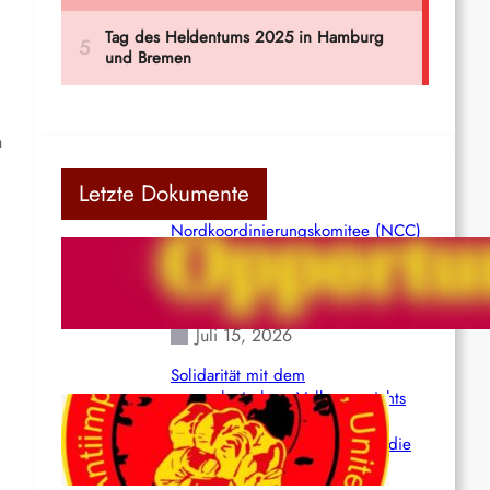
n
Letzte Dokumente
Nordkoordinierungskomitee (NCC)
der Kommunistischen Partei Indiens
(Maoistisch): Postmoderner
Opportunismus
Juli 15, 2026
Solidarität mit dem
venezolanischem Volk angesichts
der verlorenen Leben und der
katastrophalen Situation durch die
Erdbeben des 24. Juni!