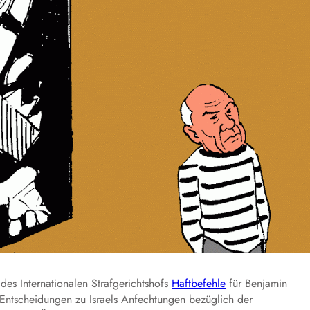
es Internationalen Strafgerichtshofs
Haftbefehle
für Benjamin
 Entscheidungen zu Israels Anfechtungen bezüglich der