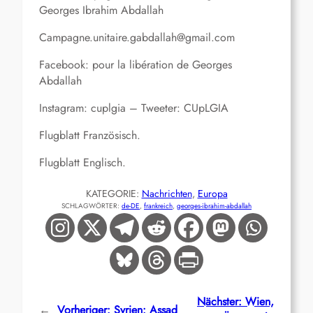
Georges Ibrahim Abdallah
Campagne.unitaire.gabdallah@gmail.com
Facebook: pour la libération de Georges
Abdallah
Instagram: cuplgia – Tweeter: CUpLGIA
Flugblatt Französisch.
Flugblatt Englisch.
KATEGORIE:
Nachrichten
, 
Europa
SCHLAGWÖRTER:
de-DE
, 
frankreich
, 
georges-ibrahim-abdallah
Nächster:
Wien,
←
Vorheriger:
Syrien: Assad