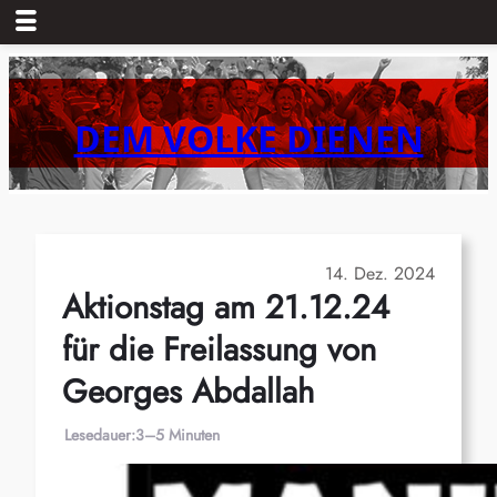
Zum
Inhalt
springen
DEM VOLKE DIENEN
14. Dez. 2024
Aktionstag am 21.12.24
für die Freilassung von
Georges Abdallah
Lesedauer:
3–5 Minuten