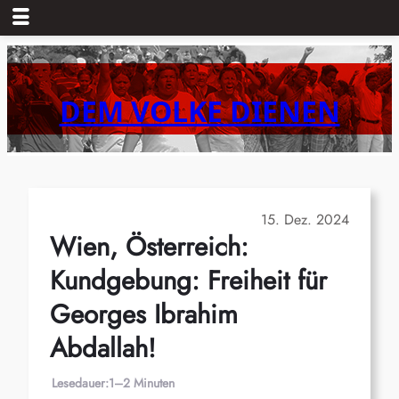
Zum
Inhalt
springen
DEM VOLKE DIENEN
15. Dez. 2024
Wien, Österreich:
Kundgebung: Freiheit für
Georges Ibrahim
Abdallah!
Lesedauer:
1–2 Minuten