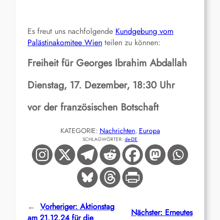
Es freut uns nachfolgende
Kundgebung vom
Palästinakomitee Wien
teilen zu können:
Freiheit für Georges Ibrahim Abdallah
Dienstag, 17. Dezember, 18:30 Uhr
vor der französischen Botschaft
KATEGORIE:
Nachrichten
, 
Europa
SCHLAGWÖRTER:
de-DE
←
Vorheriger:
Aktionstag
Nächster:
Erneutes
am 21.12.24 für die