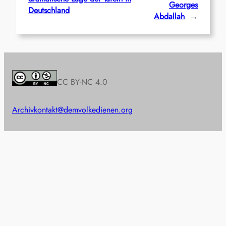
Georges
Deutschland
Abdallah
→
CC BY-NC 4.0
Archiv
kontakt@demvolkedienen.org