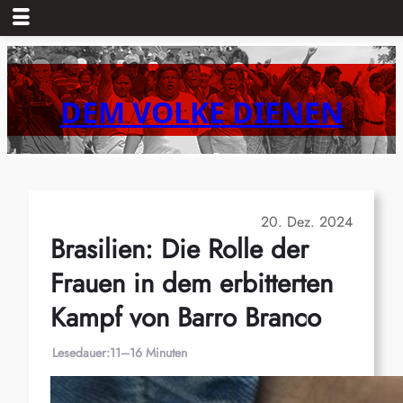
Zum
Inhalt
springen
DEM VOLKE DIENEN
20. Dez. 2024
Brasilien: Die Rolle der
Frauen in dem erbitterten
Kampf von Barro Branco
Lesedauer:
11–16 Minuten