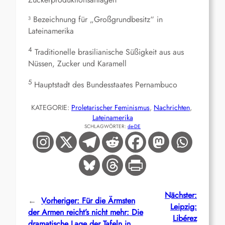
³ Bezeichnung für „Großgrundbesitz“ in
Lateinamerika
4
Traditionelle brasilianische Süßigkeit aus aus
Nüssen, Zucker und Karamell
5
Hauptstadt des Bundesstaates Pernambuco
KATEGORIE:
Proletarischer Feminismus
, 
Nachrichten
, 
Lateinamerika
SCHLAGWÖRTER:
de-DE
Nächster:
←
Vorheriger:
Für die Ärmsten
Leipzig:
der Armen reicht’s nicht mehr: Die
Libérez
dramatische Lage der Tafeln in