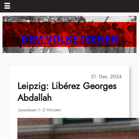
Zum
Inhalt
springen
DEM VOLKE DIENEN
21. Dez. 2024
Leipzig: Libérez Georges
Abdallah
Lesedauer:
1–2 Minuten