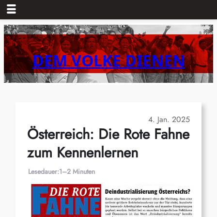
Zum
Inhalt
springen
DEM VOLKE DIENEN
4. Jan. 2025
Österreich: Die Rote Fahne
zum Kennenlernen
Lesedauer:
1–2 Minuten